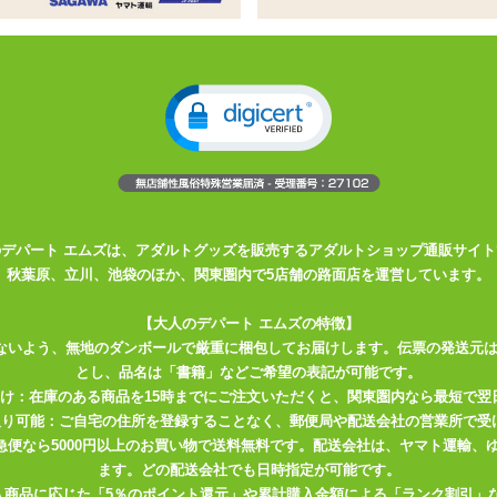
を切り開く!
明けじゃ!
ール!(特許申請中)
!
 さらにJほーる専用カプセルローションもついて断然お得!
のデパート エムズは、アダルトグッズを販売するアダルトショップ通販サイト
秋葉原、立川、池袋のほか、関東圏内で5店舗の路面店を運営しています。
【大人のデパート エムズの特徴】
ないよう、無地のダンボールで厳重に梱包してお届けします。伝票の発送元
とし、品名は「書籍」などご希望の表記が可能です。
届け：在庫のある商品を15時までにご注文いただくと、関東圏内なら最短で翌
取り可能：ご自宅の住所を登録することなく、郵便局や配送会社の営業所で受
川急便なら5000円以上のお買い物で送料無料です。配送会社は、ヤマト運輸
ます。どの配送会社でも日時指定が可能です。
入商品に応じた「5％のポイント還元」や累計購入金額による「ランク割引」