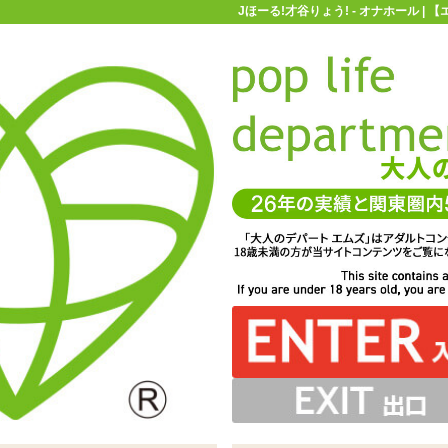
Jほーる!才谷りょう! - オナホール |
お買い物ガイド
お問い合わせ
マ
オナホール
Jほーる!才谷りょう!
ーションを入れ 2・スライドフレームのふたの上から注ぎ
ーム装着時。タンブラーのようなサイズです
ション止めが。内部の突起が覗けますね
様に反して、内部構造は非常にシンプル
向いた突起は挿入時により刺激的に
ーる!は全4パーツで構成されています
のメッシュケースで保管時も安心
い突起が全体に付けられています
もりっとした挿入口
ぎ 4・入口にもローションを塗布して挿入します