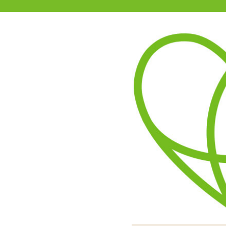
11-15時まで受付
0120-361-969
(土日祝休)
商品を探す
ヘルプ
アダルトグッズ通販「エムズ」TOP
Jほーる!才谷りょう!
4.00
レビューを見る（1）
1・キャップにカプセルロ
スライドフレ
開くとロー
凝った仕
入口へ
Jほ
付属
細か
3・ローションを注