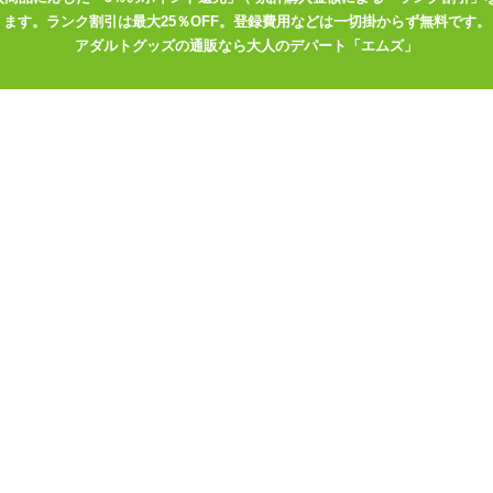
ます。ランク割引は最大25％OFF。登録費用などは一切掛からず無料です。
アダルトグッズの通販なら大人のデパート「エムズ」
またひとつ登場しました。
りょう!はスライドフレームと呼ばれる新機能が大きな特徴。
り、簡単に空気が抜けてしっかり絡みつき、
整することで5段階の圧力調節が可能。