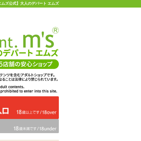
 【エムズ公式】大人のデパート エムズ
店舗情報・地図
お買い物ガイド
ヘルプ
お問い合わせ
0
イページ
カゴを見る
在庫状況：
販売終了
49%OFF
メーカー価格：
5,775
円(税込)
2,948
エムズ価格：
円(税込)
134P
ポイント：