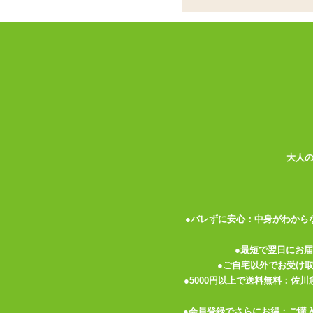
2つの世界初が新快感
これがオナホールの夜
世界初!
5段階圧力調節可能スライドフレーム搭載ホ
リングをスライドさせ5段階圧力調節!
フレームがあるから激しいシェイクも可能
保管用メッシュケースと液体ローション、
大人
●バレずに安心：中身がわから
●最短で翌日にお
●ご自宅以外でお受け
●5000円以上で送料無料：佐
●会員登録でさらにお得：ご購