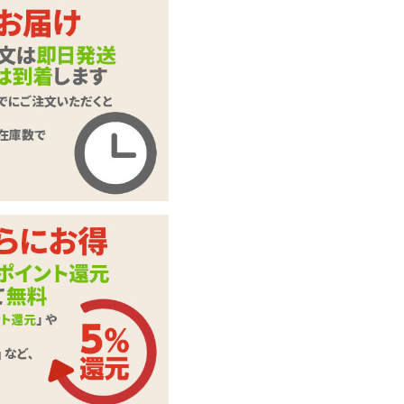
商品名
Jほーる!才谷りょう!
商品コード
JREVO-001
メーカー価
5,775
円(税込)
格
購入価格
2,948
円(税込)
ポイント
134P
カテゴリ
オナホール
Jほーる!専用カプセ
付属品
ルローション
この商品について問い合わせ
商品情報をメールで送る