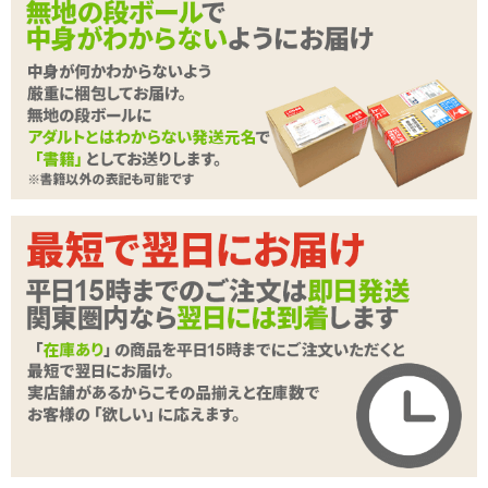
<メーカーコメント>
荒波のように激しく、サメのように喰らいつく。
2つのカタさ、2つのナカミの鮮やかなブルーホールが新登場!
「うみのあな #2 肉食系マーメイド」はこりこりハード素材で、あ
なたのすべてを絞り尽くします。
内部構造も海の生物からインスパイアされたギミックを複数搭載!
サメの歯カエシ構造、逆ヒレと背骨の悦楽コンビネーション攻撃、
続きを読む
12のフジツボゾーンがサメのように食らいつく!
■鮮やかな青
うっすらと内部が見えるマットな半透明ボディは、コバルトの海を
思わせる癒しの青。
■こだわりの日本製素材
舐めても安心、食品検査通過済みの「DNAゲル-1」高級エラストマ
ー素材を使用。