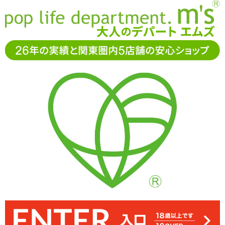
お電話でもご注文・ご相談可能です。お気軽に
0120-361-969
11-15時まで受付（土日
祝休）
アダルトグッズ通販「エムズ」TOP
オナホール
うみのあな
#2 肉食系マーメイド
うみのあな#2 肉食系マーメイド
3.50
レビューを見る（4）
クリアブルーのボディが美しい非貫通型オナホール「うみのあな#2
本体は肉厚で、海外のグミのような張りのある高弾力ボディ。搾ら
丸みを帯びたシンプルな入り口。中央がくぼんだ形状で、ローショ
かなり高弾力なので、サイズの大きな方は挿入に苦労しそう。無理
表面にはにおいやべたつきなどはほとんどなく油分も控えめ。お好
カエシ状になった三角の突起や、背骨をイメージした細長いヒダ突
糸引きなどは控えめで、サラっとした低粘度。開封時はこぼさない
流れるように広がり、細かな凹凸に良くなじみます。使用後はやや
人魚をイメージした肉厚な非貫通型オナホール、うみのあな。ウロ
スティックローションが付属しています
コ状の突起がびっしりの「うみのあな#1 ゆるふわ系マーメイド」、
起、丸いフジツボのようなイボなど前・中・後半で変化のある内部
肉食系マーメイド」 ※サイズはエムズ実測値です
みでホールパウダーを併用してもよいでしょう
べたつくので綺麗に洗い流してくださいね
れるような締め付けが楽しめます
ンなどが注ぎやすそうですね
のない範囲でお試しください
ようにご注意ください
高弾力で高刺激な「うみのあな#2 肉食系マーメイド」が同時発売で
構造です
す♪