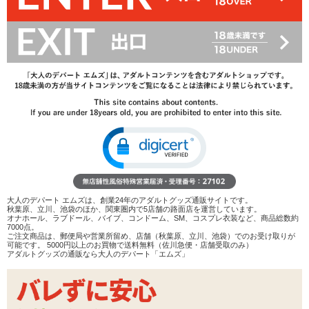
43%OFF
2,805
円(税込)
4,950円(税込)
→
レビューを見る
検討リストへ追加
レビューを書く
商品へのお問い合わせ
在庫状況：
販売終了
商品説明
大人のデパート エムズは、創業24年のアダルトグッズ通販サイトです。
秋葉原、立川、池袋のほか、関東圏内で5店舗の路面店を運営しています。
ココがポイント
オナホール、ラブドール、バイブ、コンドーム、SM、コスプレ衣装など、商品総数約
7000点。
✓
サメの歯やヒレをイメージしたギミックを搭載!高弾力
ご注文商品は、郵便局や営業所留め、店舗（秋葉原、立川、池袋）でのお受け取りが
可能です。 5000円以上のお買物で送料無料（佐川急便・店舗受取のみ）
な非貫通型オナホール
アダルトグッズの通販なら大人のデパート「エムズ」
✓
コリコリと高弾力で肉厚な壁がペニスを握るようにギチ
ッと圧迫!
✓
カエシ状突起に亀頭を囲むフジツボイボが並ぶ高刺激タ
イプ!