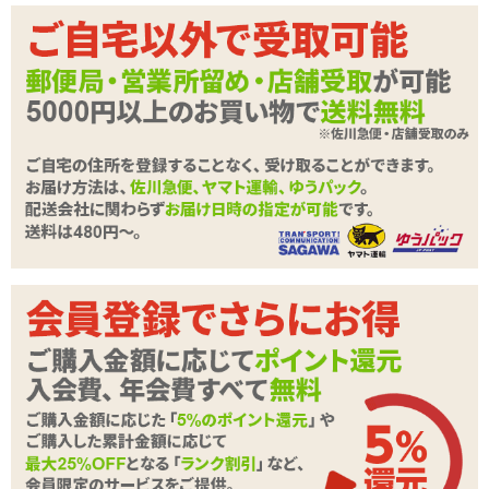
荒波に鍛えられた健康的なもち肌を体現し、ベトつき・匂いを完全
カット。
商品詳細
■こりこりハード素材
商品名
うみのあな#2 肉食系マーメイド
サメ軟骨のようなコリコリを堪能できるコシのある素材。コンドー
ムごしでも快感は強烈。
商品コード
DNAUH-002
メーカー価
種類:非貫通
4,950
円(税込)
格
色:クリアブルー
素材:柔らかい■■■■□硬い
購入価格
2,805
円(税込)
内部構造:イボ、ヒダ
ポイント
127P
カテゴリ
オナホール
▼青いボディの高弾力で肉厚な非貫通型オナホール、うみのあな。
同時発売の商品はこちら
■
うみのあな#1 ゆるふわ系マーメイド
素材・成分
DNAゲル-1
→壁にはザラザラしたウロコ状突起がびっしり。最奥にはトルネー
付属品
スティックローション
ドしたヒダ壁が亀頭を圧迫する中～高刺激寄りタイプ