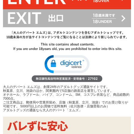
2,035
円(税込)
2,970円(税込)
→
レビューを見る
検討リストへ追加
レビューを書く
商品へのお問い合わせ
在庫状況：
販売終了
商品説明
ココがポイント
大人のデパート エムズは、創業24年のアダルトグッズ通販サイトです。
✓
まったりと包容力のあるソフトタッチのホワイト
秋葉原、立川、池袋のほか、関東圏内で5店舗の路面店を運営しています。
✓
360度に配置された格子状の突起がアクセントになるオ
オナホール、ラブドール、バイブ、コンドーム、SM、コスプレ衣装など、商品総数約
7000点。
ナホール
ご注文商品は、郵便局や営業所留め、店舗（秋葉原、立川、池袋）でのお受け取りが
✓
被虐のアリューネ 覚醒前がベース。ヒロインはアリュー
可能です。 5000円以上のお買物で送料無料（佐川急便・店舗受取のみ）
アダルトグッズの通販なら大人のデパート「エムズ」
ネちゃん
よい(息)子のみなさーん! 性技の味方(多分)、ホッパ変態ヴァジャイ
ナーがエムズにやってきましたよー! ぶっとび系から正統派オナホー