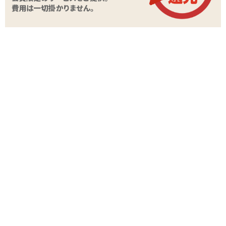
STAFF VOICE
Teppen という通販では初めて取り扱うブランド
のオナホールでございますね。低価格で良いもの
を、とのコンセプトだそうで、たしかにホールボ
リュームの割にお値段はググッとお安め。まだま
だ若いブランドのようですね。
今回のナマ三昧はブランドとしては7つめ。ナマとタイトルに付いて
いる通り生々しさとかリアルさを売りにしたオナホールのようで
す。内部構造もリアル寄りにしているのかギミックめいた凹凸は少
なく、洞窟のような内部に控えめな高さで小イボを配置している
形。2層構造になっていて、内層のほうがややマットでハリある弾力
になっています。