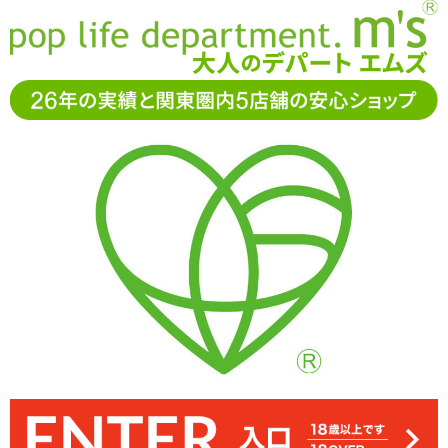
お電話でもご注文・ご相談可能です。お気軽に
0120-361-969
11-15時まで受付（土日
祝休）
アダルトグッズ通販「エムズ」TOP
オナホール
【SALE】ナ
マ三昧
【SALE】ナマ三昧
興奮時の膣内をイメージしたオナホール「ナマ三昧」 ※サイズはエ
内部は二層構造。起伏は少なめの洞窟のような凹凸になっています
大きさはやや小ぶり。油分はほんのりありますが、匂いはほとんど
内部は細かなイボが点在。キツめのためカリにコリコリよく擦れや
素材はやや固め。ギュッとペニスを締め付けます
ぷるっと潤い、まとまりのあるローションです
しっかりもっちりと糸を引き絡みつく感触です
スティックローションが付属しています
発色良い陰唇がいやらしい挿入口
すいですが、目立って大きな突起や起伏はない分直接的な刺激はマ
ムズ実測値です
ありません
イルド。クポっとハマる子宮ゾーンも心地よいです
30%OFF