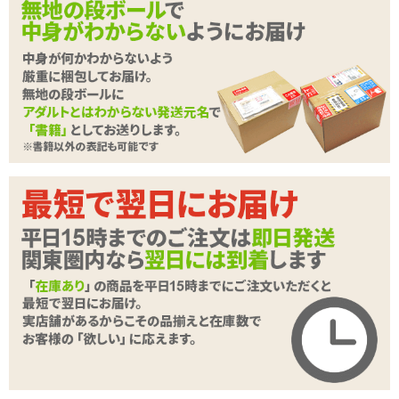
隆起したイボは立体感のある刺激!!!
種類:非貫通
色:肌色
素材:柔らかい■■■■□硬い
内部構造:イボ
続きを読む
商品詳細
商品名
【SALE】ナマ三昧
商品コード
020102313
メーカー価
1,628
円(税込)
格
購入価格
1,138
円(税込)
ポイント
51P