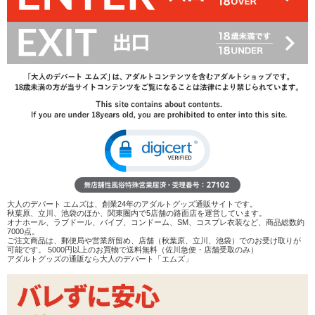
1,138
円(税込)
1,628円(税込)
→
レビューを見る
検討リストへ追加
レビューを書く
商品へのお問い合わせ
在庫状況：
販売終了
商品説明
ココがポイント
大人のデパート エムズは、創業24年のアダルトグッズ通販サイトです。
✓
肉厚で身の詰まった非貫通型オナホール
秋葉原、立川、池袋のほか、関東圏内で5店舗の路面店を運営しています。
✓
内部は洞窟のような凹凸の上に山の低いイボを散りばめ
オナホール、ラブドール、バイブ、コンドーム、SM、コスプレ衣装など、商品総数約
7000点。
ています
ご注文商品は、郵便局や営業所留め、店舗（秋葉原、立川、池袋）でのお受け取りが
✓
締め付けが強い中をかき分け進むため、カリによく擦れ
可能です。 5000円以上のお買物で送料無料（佐川急便・店舗受取のみ）
アダルトグッズの通販なら大人のデパート「エムズ」
ますが刺激は程々です
<メーカーコメント>
生ハメ・生イキ・生中出し!!肉厚感が増し密着度MAX!