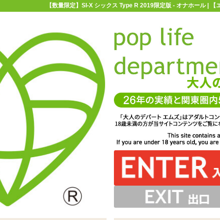
【数量限定】SI-X シックス Type R 2019限定版 - オナホール
お買い物ガイド
お問い合わせ
マ
オナホール
【数量限定】SI-X シックス Type R 2019限定版
pe R 2019限定版
ス Type R 2019限定版」トイズハートの人気ホールが期間
ませんが、ペタペタしています。気になる方はオナホール
ボや壁がカリにガッツリと引っかかります。上下を変える
が配置。進むと道を塞ぐように突起が張り出しています
すが、良く伸びてオナホールやペニスに絡みます
ケージはNとRの2種類。数量限定ですのでお早めに
ローションでぽとんと塊で落ちるイメージです
用し弾力はモチモチ。伸縮性に飛んでいます
ィックローションが付属しています
丸くくぼんだ挿入口
ージで登場 ※サイズはエムズ実測値です
とで刺激を変えることもできます
パウダーを用意しましょう