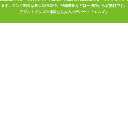
ます。ランク割引は最大25％OFF。登録費用などは一切掛からず無料です。
アダルトグッズの通販なら大人のデパート「エムズ」
X シックス 2019限定版はこちら
く生膣感触系オナホール
、
SI-X シックス
から2種類が期間限定パッケージでございます。もとも
として様々アップデートされたのかと思いきや……どうやらパッケージ
、これまでのファンの方は割引だと思って(笑)。まだ使われたことのな
すね。