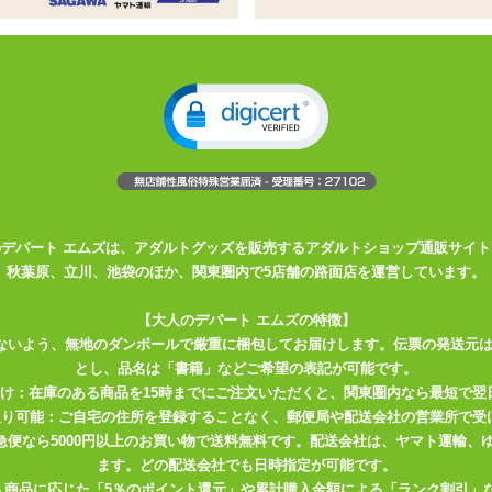
んだ超攻撃系!
期間限定パッケージで登場!!
定パッケージで登場!!
た弾力。伸縮性も高いです
は高め。反面バキュームはあまり向きません
のデパート エムズは、アダルトグッズを販売するアダルトショップ通販サイト
2019年限定パッケージで登場いたしました。内部構造は変わりませんの
秋葉原、立川、池袋のほか、関東圏内で5店舗の路面店を運営しています。
ただく方も満足させてくれるでしょう。
【大人のデパート エムズの特徴】
力があり、元に戻ろうとする力が強いのでしっかりとした締め付けがあ
ないよう、無地のダンボールで厳重に梱包してお届けします。伝票の発送元
も向いていますので、低刺激から高刺激まで幅広く対応してくれるオナ
とし、品名は「書籍」などご希望の表記が可能です。
届け：在庫のある商品を15時までにご注文いただくと、関東圏内なら最短で翌
取り可能：ご自宅の住所を登録することなく、郵便局や配送会社の営業所で受
く圧迫。ゴリゴリとストロークに合わせて擦り強い刺激を与えます。
川急便なら5000円以上のお買い物で送料無料です。配送会社は、ヤマト運輸
ます。どの配送会社でも日時指定が可能です。
入商品に応じた「5％のポイント還元」や累計購入金額による「ランク割引」