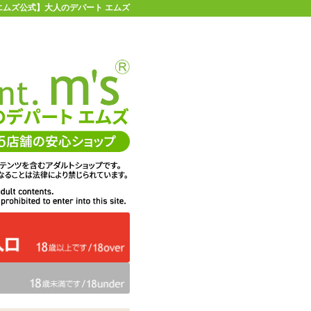
 | 【エムズ公式】大人のデパート エムズ
店舗情報・地図
お買い物ガイド
ヘルプ
お問い合わせ
0
イページ
カゴを見る
在庫状況：
販売終了
1,012
エムズ価格：
円(税込)
46P
ポイント：
【数量限定】SI-X