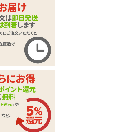
商品名
シックス Type R 20
19限定版
商品コード
020102284
メーカー価
オープン価格
格
購入価格
1,012
円(税込)
ポイント
46P
カテゴリ
オナホール
スティックローショ
付属品
ン
この商品について問い合わせ
商品情報をメールで送る