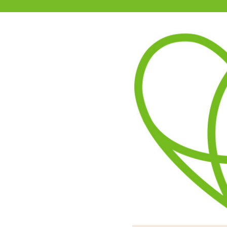
11-15時まで受付
0120-361-969
(土日祝休)
商品を探す
ヘルプ
アダルトグッズ通販「エムズ」TOP
【数量限定】SI-X シックス Ty
2.00
レビューを見る（1）
「【数量限定】SI-X シック
匂いも油分もほとんどあり
ホール上部に張り出したイ
すぐにザラつく小粒のイボ
糸引きは控えめで
2019限定パッ
まとまりのある
発泡素材を使
ステ
限定パッケ
こ