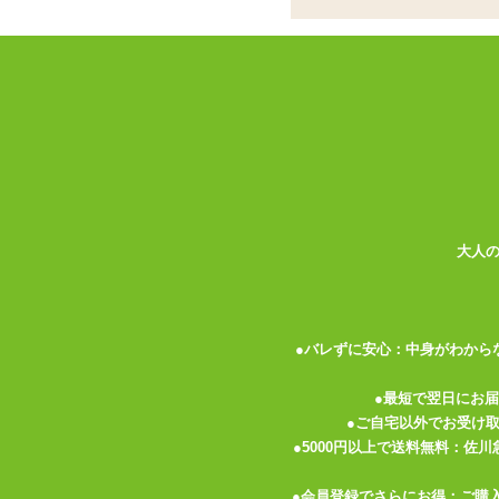
名器のすべてを詰め込
TH人気オナホールが
ココがポイント
✓
SI-Xシリーズ人気の2種が期間限
✓
発泡素材を使用し、モチモチとし
✓
凹凸がはっきりしているので刺激
大人
SI-Xシリーズでは人気の2つのモデルが
で、これまでのファンもこれからお使いい
素材はモチモチとした発泡素材を使用。弾
●バレずに安心：中身がわから
ります。更にバキュームをかけての使用に
ホールになっています。
●最短で翌日にお
●ご自宅以外でお受け
タイプRは大きく張った突起がペニスを強
●5000円以上で送料無料：佐
●会員登録でさらにお得：ご購