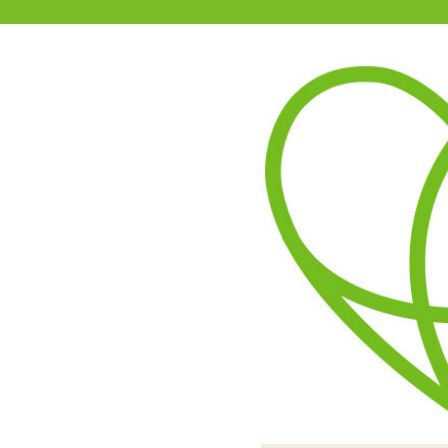
11-15時まで受付
0120-361-969
(土日祝休)
商品を探す
ヘルプ
アダルトグッズ通販「エムズ」TOP
回転注意
3.13
レビューを見る（8）
一時の話題となったホー
六角形のボディは握って
敷き詰められたイボは、
刺激構造はピ
挿入
スモ