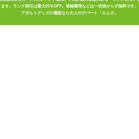
ます。ランク割引は最大25％OFF。登録費用などは一切掛からず無料です。
アダルトグッズの通販なら大人のデパート「エムズ」
い回転させる刺激を手軽に味わえるのは、このホールならでは。注意点
のような物へ取り付けての使用は危険なので禁止されています。あくま
。