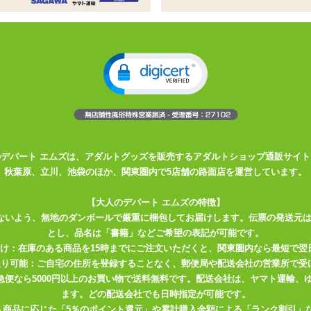
キサゴン」が、「回転注意」としてリニューアル。回転して使うホール
イクロン」
がありますね。それに対してこちらは手動、機械では味わえ
い形をしています。持ったときにモチっとした感触があり、ニオイ、ベ
ですが、中は広い作りですのでローションを入れるのも挿入するのも難
ド状のイボが敷き詰められており、コリコリとペニス全体を刺激しま
のデパート エムズは、アダルトグッズを販売するアダルトショップ通販サイト
イボが敷き詰められているのでハッキリとした刺激を感じます。
秋葉原、立川、池袋のほか、関東圏内で5店舗の路面店を運営しています。
掻き分ける感触も味わえます。更に名前のとおり、回転して使った際に
【大人のデパート エムズの特徴】
れる感触を楽しめるでしょう。正しい回し方は竹とんぼのように両手の
ないよう、無地のダンボールで厳重に梱包してお届けします。伝票の発送元
てホールを回転。六角形をしているのはこの回転の際に力加減が付けや
とし、品名は「書籍」などご希望の表記が可能です。
ですね。
届け：在庫のある商品を15時までにご注文いただくと、関東圏内なら最短で翌
取り可能：ご自宅の住所を登録することなく、郵便局や配送会社の営業所で受
部分にないことでしょうか。回転させてう使う分には挿入半ばで力をこ
川急便なら5000円以上のお買い物で送料無料です。配送会社は、ヤマト運輸
ですが、奥まで入れた場合は、先端中央にある円筒状の突起だけなので
ます。どの配送会社でも日時指定が可能です。
入商品に応じた「5％のポイント還元」や累計購入金額による「ランク割引」