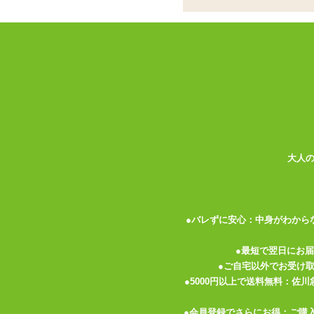
扇風機オナニーで話題になったという「ヘ
といえば有名なものに全自動の
「A10 サ
ない力加減が強みでしょうか。
手のひらサイズの本体は六角形で握りやす
タつきは気になりません。挿入口は狭いの
しくは無いでしょう。
内部は99個もの四角錐、つまりピラミッ
大人
す。中が広いのでゆる系ですが、とがった
また、非貫通型なので空気を抜けばイボを
はイボをペニス全体にこすり付けてなぞら
●バレずに安心：中身がわから
手のひらでホールをはさみ、腕を前後させ
すく滑りにくいように配慮しての形のよう
●最短で翌日にお
●ご自宅以外でお受け
少々残念なのがピラミッド状のイボが最奥
●5000円以上で送料無料：佐
めれば亀頭の周囲360度は刺激が来るの
少々物足りなさを感じます。
●会員登録でさらにお得：ご購