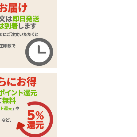
商品名
回転注意
商品コード
020102106
メーカー価
1,650
円(税込)
格
購入価格
825
円(税込)
ポイント
37P
カテゴリ
オナホール
スティックローショ
付属品
ン
この商品について問い合わせ
商品情報をメールで送る