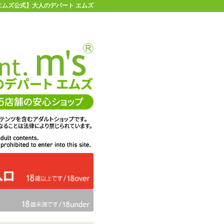
 【エムズ公式】大人のデパート エムズ
店舗情報・地図
お買い物ガイド
ヘルプ
お問い合わせ
0
イページ
カゴを見る
在庫状況：
販売終了
50%OFF
メーカー価格：
1,650
円(税込)
825
エムズ価格：
円(税込)
37P
ポイント：