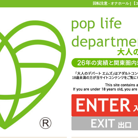
回転注意 - オナホール |
お買い物ガイド
お問い合わせ
マ
オナホール
回転注意
ル「ヘキサゴン」が復活 ※サイズはエムズ実測値です
良し、回転させて良し。お好きな方をお選びください
単純ながらもペニス全体を刺激する快感が味わえます
ラミッド状のイボのみでシンプルかつ特徴的
口は少々女性器っぽさがありますね
ールホールですが中は広めの構造