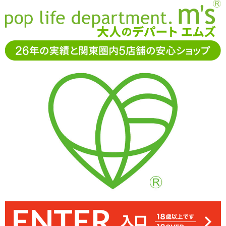
お電話でもご注文・ご相談可能です。お気軽に
0120-361-969
11-15時まで受付（土日
祝休）
アダルトグッズ通販「エムズ」TOP
オナホール
フレッシュ
イノセンス ベイリーシスターズ
フレッシュイノセンス ベイリーシスターズ
アナル挿入口
膣挿入口
36%OFF
17,625
円(税込)
27,720円(税込)
→