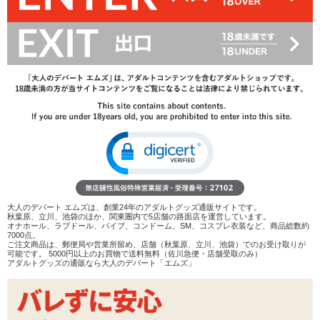
レビューを見る
検討リストへ追加
レビューを書く
商品へのお問い合わせ
在庫状況：
販売終了
商品説明
高級輸入品でございます。
とりあえず、大きいし、重いです。
まぁ手で動かすのではなく、腰を動かす用途なのですから
小さくて軽かったら困ってしまいますけどね(汗)
大人のデパート エムズは、創業24年のアダルトグッズ通販サイトです。
秋葉原、立川、池袋のほか、関東圏内で5店舗の路面店を運営しています。
オナホール、ラブドール、バイブ、コンドーム、SM、コスプレ衣装など、商品総数約
7000点。
まず手触りですが、ベタつきは無し。その代わり粉っぽいです。
ご注文商品は、郵便局や営業所留め、店舗（秋葉原、立川、池袋）でのお受け取りが
可能です。 5000円以上のお買物で送料無料（佐川急便・店舗受取のみ）
匂いも無し。とっても肉厚。
アダルトグッズの通販なら大人のデパート「エムズ」
そして3P用という面白い発想の大型オナホールです。
漫画やゲームやDVDなどではこうして重なったお尻を見れますが
現実的にお相手できるかというと難しいですよね。