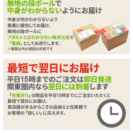
その願望を叶える形になるでしょうか。
穴は4つで貫通2つにアナル2つが非貫通となっております。
底面が平らなので置いた状態でも安定します。
内部はヒダ系で大きめのヒダなのでそれなりの刺激になります。
続きを読む
このサイズのオナホールはどうしてもそれなりのお値段ですので
値段に見合ったかどうかという事は主観では言えませんが
商品詳細
こういった大型オナホールはなかなか在庫が安定しなかったり
お店で直接買うには重たかったり大変だったりするので
商品名
フレッシュイノセンス ベイリーシスターズ
この機会に通販でご自宅に直送してみませんか?
商品コード
020102032
メーカー価
種類:貫通&非貫通
27,720
円(税込)
格
色:肌色
素材:柔らかい■■■■□硬い
購入価格
17,625
円(税込)
内部構造:ヒダヒダ
ポイント
801P
カテゴリ
オナホール