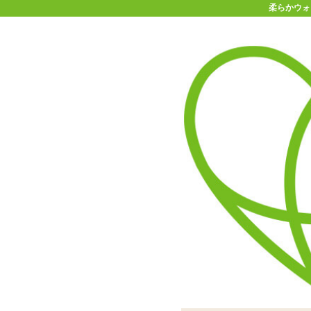
柔らかウォー
11-15時まで受付
0120-361-969
(土日祝休)
商品を探す
ヘルプ
アダルトグッズ通販「エムズ」TOP
ブタイプ
柔らかウォーターシリコンリング 
もっちりとした弾力の素材
太く幅広なので毛を巻き込
柔らかウォータ
め付けないので
グ 