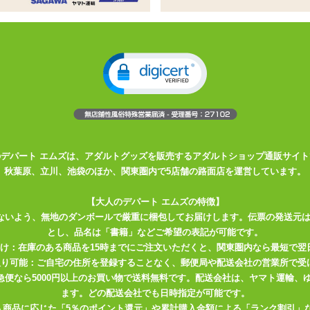
ズ
したペニスリングシリーズ
らく装着しやすい。その分締め付け力はやや控えめ
たリングです
感触の柔らか弾力をもつメンズリングがここに登場!水のように柔らかい、新素材
のデパート エムズは、アダルトグッズを販売するアダルトショップ通販サイト
ダルトグッズなどで多く使われるシリコン素材をさらに進化させまし
秋葉原、立川、池袋のほか、関東圏内で5店舗の路面店を運営しています。
かさ、ゴムのような伸縮性、生体的な柔弾力性、まるで水のような心地
【大人のデパート エムズの特徴】
ないよう、無地のダンボールで厳重に梱包してお届けします。伝票の発送元
ウォーターシリコン素材です。
とし、品名は「書籍」などご希望の表記が可能です。
ださい。
届け：在庫のある商品を15時までにご注文いただくと、関東圏内なら最短で翌
ドなメンズリングになっております。
取り可能：ご自宅の住所を登録することなく、郵便局や配送会社の営業所で受
ーブタイプ。
川急便なら5000円以上のお買い物で送料無料です。配送会社は、ヤマト運輸
す。
ます。どの配送会社でも日時指定が可能です。
入商品に応じた「5％のポイント還元」や累計購入金額による「ランク割引」