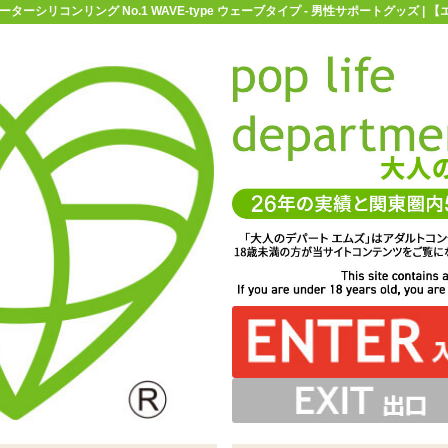
ターシリコンリング No.1 WAVE-type ウェーブタイプ - 男性サポートグッズ 
お買い物ガイド
お問い合わせ
マ
男性サポートグッズ
ペニスリング(コックリング)
柔らかウォーターシ
No.1 WAVE-type ウェーブタイプ
を使用したペニスリング「柔らかウォーターシリコンリン
みにくく、また着脱も簡単。代わりにギュッと力強くは締
ーシリコンリングシリーズは全4種の発売です
、サポート力は見た目ほど強くはありません
No.1 WAVE-type ウェーブタイプ」