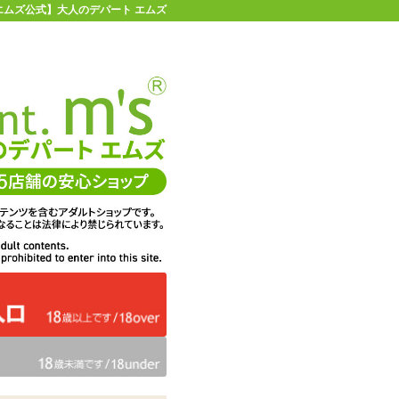
| 【エムズ公式】大人のデパート エムズ
店舗情報・地図
お買い物ガイド
ヘルプ
お問い合わせ
0
イページ
カゴを見る
リコンリング No.1 WAVE-type ウェー
在庫状況：
販売終了
29%OFF
メーカー価格：
1,237
円(税込)
880
エムズ価格：
円(税込)
40P
ポイント：