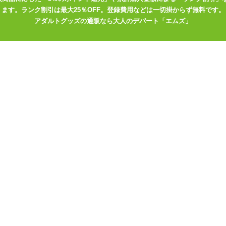
ます。ランク割引は最大25％OFF。登録費用などは一切掛からず無料です。
柔らかウォーターシリコンリングシリーズはこちら
アダルトグッズの通販なら大人のデパート「エムズ」
T-type ナットタイプ
AR-type ギアタイプ
RE-type ファイアタイプ
イプ
ルのアナルファクト