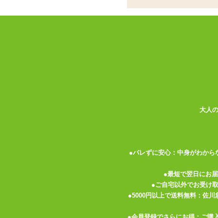
ペニスリングシリー
ココがポイント
✓
もっちりとした弾力の素材を使用
✓
伸縮性よく幅広なので毛が絡みづ
✓
No.1は蛇腹のように凹凸が付い
<メーカーコメント>
【T-BEST×KISS-ME-LOVE】新
ウォーターシリコン素材を使用しました。
大人
高い安心性と優れた柔軟性を持ち、高級ア
た。
すべすべのなめらかさ、もっちりなしなや
良さ。
●バレずに安心：中身がわから
アダルトグッズのための最適素材、それが
その魅力あふれる素材感をぜひお楽しみく
●最短で翌日にお
締まる、のびる、もっちり、とハイグレー
●ご自宅以外でお受け
「No.1」は、波のような凹凸のあるウェ
●5000円以上で送料無料：佐
ファッショナブルなデザインになっていま
●会員登録でさらにお得：ご購