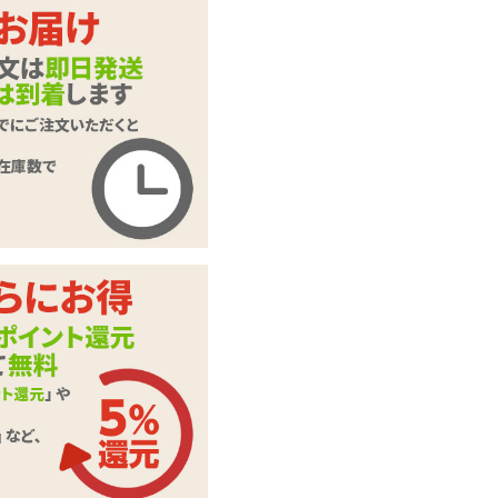
柔らかウォーターシ
リコンリング No.1
商品名
WAVE-type ウェー
ブタイプ
商品コード
TBSC-040
メーカー価
1,237
円(税込)
格
購入価格
880
円(税込)
ポイント
40P
ペニスリング(コッ
カテゴリ
クリング)
この商品について問い合わせ