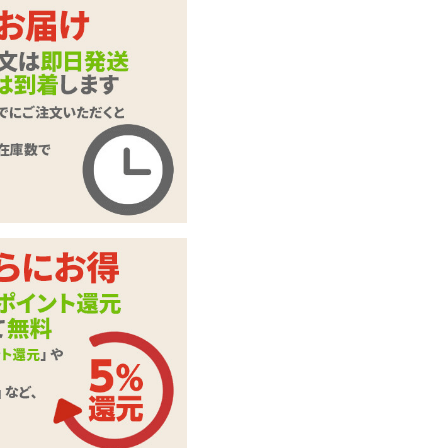
【SALE】インサー
トエアピローDX用
商品名
ピローケース#122
はっせん
商品コード
TAMS-660
メーカー価
3,740
円(税込)
格
購入価格
1,419
円(税込)
ポイント
64P
インサートエアピロ
カテゴリ
ーDX
本体サイ
H730mm×W450mm
ズ・容量
素材・成分
2WAYトリコット