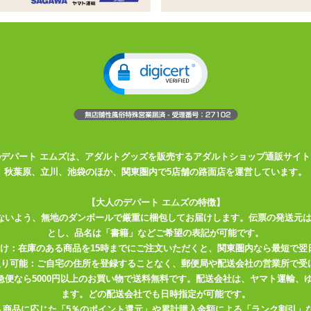
した、オナホ穴つき枕カバー
の2個の絵柄が楽しめます
感あるサイズです
な疑似体験。インサートエアピローDX専用穴空きカバー。
アピローDX用ピローケースはこちら
のデパート エムズは、アダルトグッズを販売するアダルトショップ通販サイト
秋葉原、立川、池袋のほか、関東圏内で5店舗の路面店を運営しています。
【大人のデパート エムズの特徴】
ないよう、無地のダンボールで厳重に梱包してお届けします。伝票の発送元
ールポケットがついたエアピロー
とし、品名は「書籍」などご希望の表記が可能です。
届け：在庫のある商品を15時までにご注文いただくと、関東圏内なら最短で翌
プ
取り可能：ご自宅の住所を登録することなく、郵便局や配送会社の営業所で受
川急便なら5000円以上のお買い物で送料無料です。配送会社は、ヤマト運輸
ます。どの配送会社でも日時指定が可能です。
入商品に応じた「5％のポイント還元」や累計購入金額による「ランク割引」