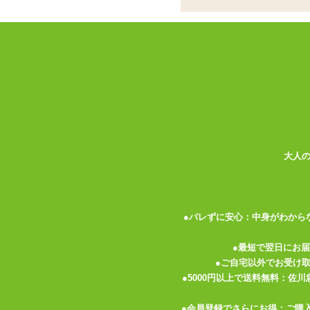
✓
インサートエアピローDXに特化
✓
人気絵師のイラスト入り、表と裏
✓
等身大の2次嫁を感じられる臨場
<メーカーコメント>
カバーサイズ:H730mm×W450mm
人気原作画家の描き下ろしキャラとエッチ
肌触り抜群の2WAYトリコット生地仕様
▼キュートな嫁が同時発売♪インサートエ
大人
▼専用ピロー本体はこちら
■
インサートエアピローDX 本体
●バレずに安心：中身がわから
→約75cmのロングボディ、大小2個のホ
■
インサートクッションピローDX
●最短で翌日にお
→たっぷりの綿の詰まったクッションタイ
●ご自宅以外でお受け
●5000円以上で送料無料：佐
●会員登録でさらにお得：ご購