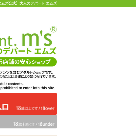
 【エムズ公式】大人のデパート エムズ
店舗情報・地図
お買い物ガイド
ヘルプ
お問い合わせ
0
イページ
カゴを見る
ローDX用ピローケース#122 はっせん
在庫状況：
販売終了
62%OFF
メーカー価格：
3,740
円(税込)
1,419
エムズ価格：
円(税込)
64P
ポイント：