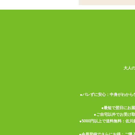
インサートエアピロ
ココがポイント
✓
インサートエアピローに特化した
✓
表と裏で楽しめる!着せ替えする
✓
ひんやりつるすべの触り心地の良
タマトイズの
「インサートエアピロー エア
ン。どの娘も可愛くて選ぶのが大変かも!
るので、その日の気分で裏表を選んで・・
大人
枕カバーは、抱き枕カバーなどで多く使わ
に触れたときに柔らかく伸びます。 ひん
きません。 2WAYトリコットは、その伸
●バレずに安心：中身がわから
れ、ヒゲなどを引っ掛けてしまわないよう
する時の紳士の嗜みですね!
●最短で翌日にお
●ご自宅以外でお受け
枕カバーにはチャックがついているので、
●5000円以上で送料無料：佐
のスリットが開いています。 このスリッ
●会員登録でさらにお得：ご購
い。 スリットの端はほつれ防止の裁ち目