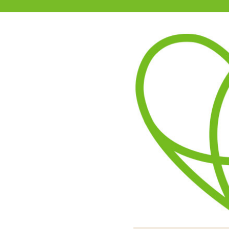
11-15時まで受付
0120-361-969
(土日祝休)
商品を探す
ヘルプ
アダルトグッズ通販「エムズ」TOP
インサートエアピロー用枕カバ
5.00
レビューを見る（1）
インサートエアピローにか
手触りのいいつるすべの2
可愛いイラストがプリ
イラストのスリット
お好