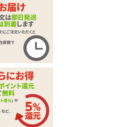
インサートエアピロ
ー用枕カバー#84 イ
商品名
ラスト:はれんちと
めこ
商品コード
TAMS-099
メーカー価
2,200
円(税込)
格
購入価格
1,485
円(税込)
ポイント
67P
インサートエアピロ
カテゴリ
ー
本体サイ
H540mm×W340mm
ズ・容量
素材・成分
2WAYトリコット