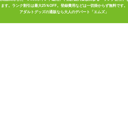
ます。ランク割引は最大25％OFF。登録費用などは一切掛からず無料です。
いね。
アダルトグッズの通販なら大人のデパート「エムズ」
ピロー本体Ver.」
を膨らませる前に、枕カバーとオナホールをセット
と、枕カバーのスリットを合わせて下さい。
いっぱいには開きません。 先にエアピローを膨らませてしまうと、カ
を固定するようになっています。 エアピローにホールをセットする前
穴が塞がってしまいます。
なので必見です! 是非ともすてきな『嫁』を見つけて下さいね!!
ラスト:はれんちとめこ
ラスト:草月野々乃
ラスト:ひが
ラスト:椎名エクセル