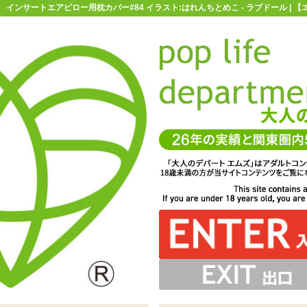
インサートエアピロー用枕カバー#84 イラスト:はれんちとめこ - ラブドール | 
お買い物ガイド
お問い合わせ
マ
ラブドール
インサートエアピロー
インサートエアピロー用枕カバー
ー#84 イラスト:はれんちとめこ
ぶせれば着せ替え嫁枕として大活躍※エアピローを膨らま
WAYトリコット素材。デリケートなので取り扱いは優しく
ントされた、インサートエアピロー用枕カバーです
に合わせて、オナホ用のスリットが入っています
みのホールと合わせてお使い下さい
せる前にかぶせて下さい
お願いします