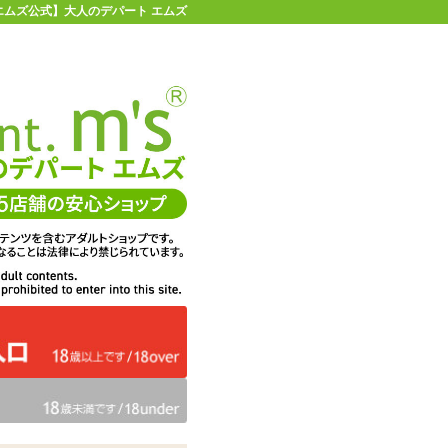
【エムズ公式】大人のデパート エムズ
店舗情報・地図
お買い物ガイド
ヘルプ
お問い合わせ
0
イページ
カゴを見る
#84 イラスト:はれんちとめこ
在庫状況：
販売終了
33%OFF
メーカー価格：
2,200
円(税込)
1,485
エムズ価格：
円(税込)
67P
ポイント：