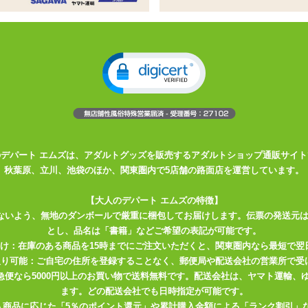
ー用、オナホ穴つき枕カバー
、オナホ穴つき枕カバー
と更に楽しさ倍増
い素材
ピロー本体Ver.」
用枕カバーです。 人気の絵師さんのイラストデザイ
? 一枚の枕カバーの表面と裏面にセクシーな2ポーズでプリントされてい
・。
のデパート エムズは、アダルトグッズを販売するアダルトショップ通販サイト
秋葉原、立川、池袋のほか、関東圏内で5店舗の路面店を運営しています。
れている伸縮性の高い2WAYトリコット素材で、抱きしめたとき、 お肌
やりつるつるした触り心地の良い質感は、ずっとナデナデしていても飽
【大人のデパート エムズの特徴】
縮性ゆえに脆さや弱さの目立つ布地なので、 取り扱いの際は爪やささく
ないよう、無地のダンボールで厳重に梱包してお届けします。伝票の発送元
ご注意下さい。 爪を短く切って、ヒゲを剃って・・・レディとエッチ
とし、品名は「書籍」などご希望の表記が可能です。
届け：在庫のある商品を15時までにご注文いただくと、関東圏内なら最短で翌
取り可能：ご自宅の住所を登録することなく、郵便局や配送会社の営業所で受
エアピローをしっかり固定できます。 また、枕カバー下部には挿入用
川急便なら5000円以上のお買い物で送料無料です。配送会社は、ヤマト運輸
トをエアピローに取り付けたオナホールの挿入口と合わせて使って下さ
ます。どの配送会社でも日時指定が可能です。
入商品に応じた「5％のポイント還元」や累計購入金額による「ランク割引」
かがりの処理がしてありますが、 強く引っ張るとほつれてしまう可能性