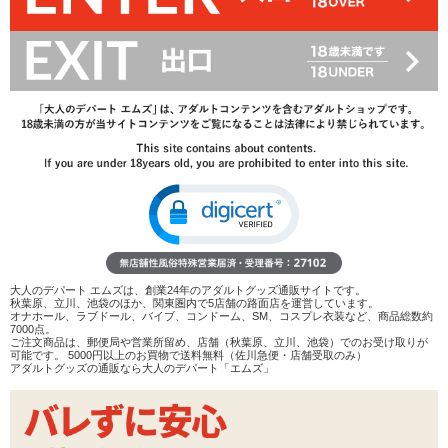
27%OFF
489
円(税込)
669円(税込)
→
レビューを見る
検討リストへ追加
レビューを書く
商品へのお問い合わせ
在庫状況：
販売終了
商品説明
大人のデパート エムズは、創業24年のアダルトグッズ通販サイトです。
秋葉原、立川、池袋のほか、関東圏内で5店舗の路面店を運営しています。
一見ヘアワックスのように見えるスタイリッシュなデザインのオナ
オナホール、ラブドール、バイブ、コンドーム、SM、コスプレ衣装など、商品総数約
7000点。
ホ、
ご注文商品は、郵便局や営業所留め、店舗（秋葉原、立川、池袋）でのお受け取りが
可能です。 5000円以上のお買物で送料無料（佐川急便・店舗受取のみ）
グルーミンに付属していたローションが単品として発売いたしまし
アダルトグッズの通販なら大人のデパート「エムズ」
た。
グルーミンに付属していたのはポーションタイプのパッケージでし