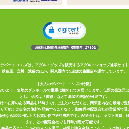
ー用、オナホ穴つき枕カバー
、オナホ穴つき枕カバー
ン豊かな人気絵師らのデザイン
い素材
ピロー本体Ver.」
用枕カバーです。 人気の絵師さんのイラストデザイ
? 一枚の枕カバーの表面と裏面にセクシーな2ポーズでプリントされてい
のデパート エムズは、アダルトグッズを販売するアダルトショップ通販サイト
・。
秋葉原、立川、池袋のほか、関東圏内で5店舗の路面店を運営しています。
れている伸縮性の高い2WAYトリコット素材で、抱きしめたとき、 お肌
【大人のデパート エムズの特徴】
やりつるつるした触り心地の良い質感は、ずっとナデナデしていても飽
ないよう、無地のダンボールで厳重に梱包してお届けします。伝票の発送元
とし、品名は「書籍」などご希望の表記が可能です。
縮性ゆえに脆さや弱さの目立つ布地なので、 取り扱いの際は爪やささく
届け：在庫のある商品を15時までにご注文いただくと、関東圏内なら最短で翌
ご注意下さい。 爪を短く切って、ヒゲを剃って・・・レディとエッチ
取り可能：ご自宅の住所を登録することなく、郵便局や配送会社の営業所で受
川急便なら5000円以上のお買い物で送料無料です。配送会社は、ヤマト運輸
ます。どの配送会社でも日時指定が可能です。
エアピローをしっかり固定できます。 また、枕カバー下部には挿入用
入商品に応じた「5％のポイント還元」や累計購入金額による「ランク割引」