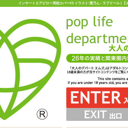
インサートエアピロー用枕カバー#3 イラスト:雪乃ん - ラブドール |
お買い物ガイド
お問い合わせ
マ
ラブドール
インサートエアピロー
インサートエアピロー用枕カバー
ー#3 イラスト:雪乃ん
ぶせれば着せ替え嫁枕として大活躍※エアピローを膨らま
WAYトリコット素材。デリケートなので取り扱いは優しく
ントされた、インサートエアピロー用枕カバーです
に合わせて、オナホ用のスリットが入っています
みのホールと合わせてお使い下さい
せる前にかぶせて下さい
お願いします