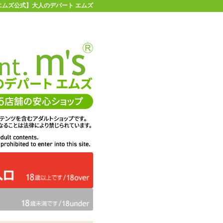
 【エムズ公式】大人のデパート エムズ
店舗情報・地図
お買い物ガイド
ヘルプ
お問い合わせ
0
イページ
カゴを見る
#3 イラスト:雪乃ん
在庫状況：
販売終了
33%OFF
メーカー価格：
2,200
円(税込)
1,485
エムズ価格：
円(税込)
67P
ポイント：