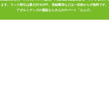
トをエアピローに取り付けたオナホールの挿入口と合わせて使って下さ
ます。ランク割引は最大25％OFF。登録費用などは一切掛からず無料です。
かがりの処理がしてありますが、 強く引っ張るとほつれてしまう可能性
アダルトグッズの通販なら大人のデパート「エムズ」
いね。
ピロー本体Ver.」
を膨らませる前に、枕カバーとオナホールをセット
と、枕カバーのスリットを合わせて下さい。
いっぱいには開きません。 先にエアピローを膨らませてしまうと、カ
を固定するようになっています。 エアピローにホールをセットする前
穴が塞がってしまいます。
なので必見です! 是非ともすてきな『嫁』を見つけて下さいね!!
er.」
すーぱーたま娘」
イラスト:はかば」