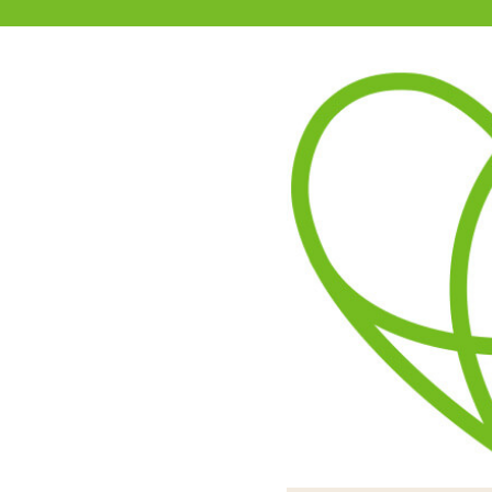
11-15時まで受付
0120-361-969
(土日祝休)
商品を探す
ヘルプ
アダルトグッズ通販「エムズ」TOP
インサートエアピロー用枕カバ
4.00
レビューを見る（1）
インサートエアピローにか
手触りのいいつるすべの2
可愛いイラストがプリ
イラストのスリット
お好