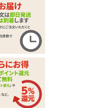
インサートエアピロ
商品名
ー用枕カバー#3 イ
ラスト:雪乃ん
商品コード
TAMS-008
メーカー価
2,200
円(税込)
格
購入価格
1,485
円(税込)
ポイント
67P
インサートエアピロ
カテゴリ
ー
本体サイ
H540mm×W340mm
ズ・容量
素材・成分
2WAYトリコット