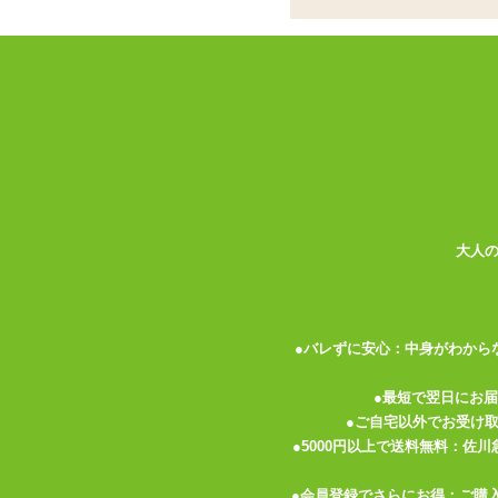
も楽しい
インサートエアピロ
ココがポイント
✓
インサートエアピローに特化した
✓
表と裏で楽しめる、バリエーショ
✓
ひんやりつるすべの触り心地の良
タマトイズの
「インサートエアピロー エア
ン。どの娘も可愛くて選ぶのが大変かも!
大人
るので、その日の気分で裏表を選んで・・
枕カバーは、抱き枕カバーなどで多く使わ
に触れたときに柔らかく伸びます。 ひん
●バレずに安心：中身がわから
きません。 2WAYトリコットは、その伸
●最短で翌日にお
れ、ヒゲなどを引っ掛けてしまわないよう
●ご自宅以外でお受け
する時の紳士の嗜みですね!
●5000円以上で送料無料：佐
枕カバーにはチャックがついているので、
●会員登録でさらにお得：ご購