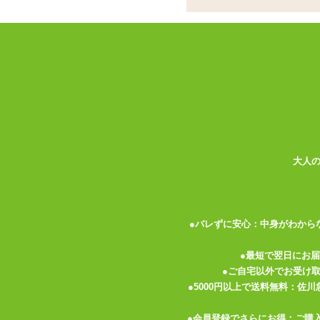
✓
インサートエアピローに特化した
✓
表と裏で楽しめる!着せ替えする
✓
ひんやりつるすべの触り心地の良
タマトイズの
インサートエアピロー エアピ
の娘も可愛くて選ぶのが大変かも!?一枚
で、その日の気分で裏表を選んでも♪
枕カバーは、抱き枕カバーなどで多く使わ
に触れたときに柔らかく伸びます。ひんや
大人
ません。2WAYトリコットは、その伸縮
ヒゲなどを引っ掛けてしまわないようご注
紳士の嗜みですね!
●バレずに安心：中身がわから
枕カバーにはチャックがついているのでエ
●最短で翌日にお
リットが開いています。このスリットをエ
●ご自宅以外でお受け
リットの端はほつれ防止の裁ち目かがりの
●5000円以上で送料無料：佐
すので、優しく扱ってあげて下さいね。
●会員登録でさらにお得：ご購