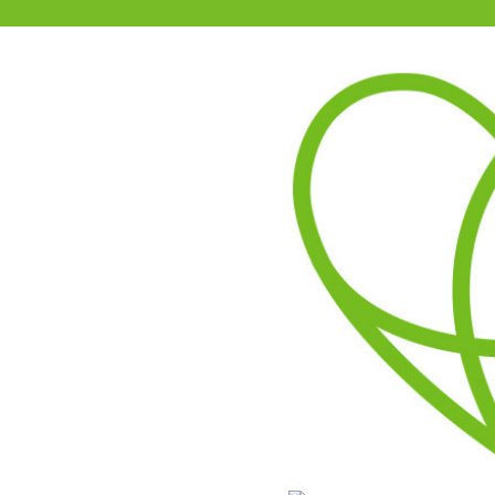
11-15時まで受付
0120-361-969
(土日祝休)
商品を探す
ヘルプ
アダルトグッズ通販「エムズ」TOP
インサートエアピロー用枕カバ
インサートエアピローにか
手触りのいいつるすべの2
可愛いイラストがプリ
イラストのスリット
お好