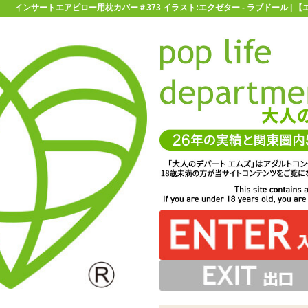
インサートエアピロー用枕カバー＃373 イラスト:エクゼター - ラブドール | 
お買い物ガイド
お問い合わせ
マ
ラブドール
抱き枕用ピローカバー
インサートエアピロー用枕カバー
ー＃373 イラスト:エクゼター
ぶせれば着せ替え嫁枕として大活躍※エアピローを膨らま
WAYトリコット素材。デリケートなので取り扱いは優しく
ントされた、インサートエアピロー用枕カバーです
に合わせて、オナホ用のスリットが入っています
みのホールと合わせてお使い下さい
せる前にかぶせて下さい
お願いします