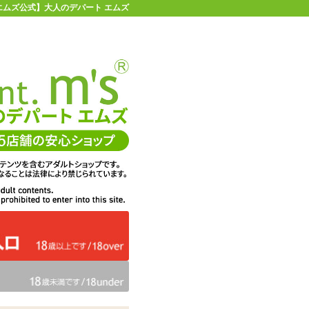
【エムズ公式】大人のデパート エムズ
店舗情報・地図
お買い物ガイド
ヘルプ
お問い合わせ
0
イページ
カゴを見る
＃373 イラスト:エクゼター
在庫状況：
即納
28%OFF
メーカー価格：
3,080
円(税込)
2,233
エムズ価格：
円(税込)
101P
ポイント：
数量：