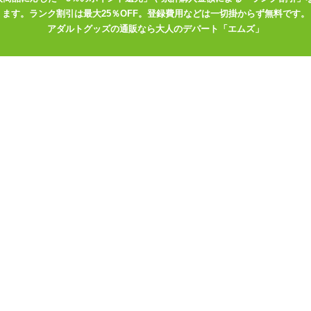
ロー本体Ver
を膨らませる前に、枕カバーとオナホールをセットして下
ます。ランク割引は最大25％OFF。登録費用などは一切掛からず無料です。
バーのスリットを合わせて下さい。
アダルトグッズの通販なら大人のデパート「エムズ」
いっぱいには開きません。 先にエアピローを膨らませてしまうと、カ
を固定するようになっています。エアピローにホールをセットする前に
が塞がってしまいます。
ぎなので必見です!是非ともすてきな「嫁」を見つけて下さいね!!
.
なオナホールに対応できるエアピロー
っぷり高弾力タイプ
イプ。ホール穴は1つです
プ。ホール穴は1つです