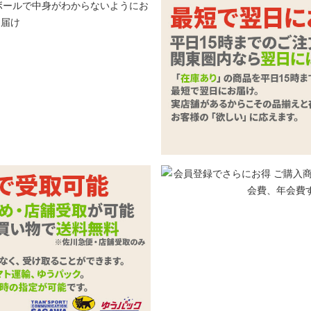
ー用、オナホ穴つき枕カバー