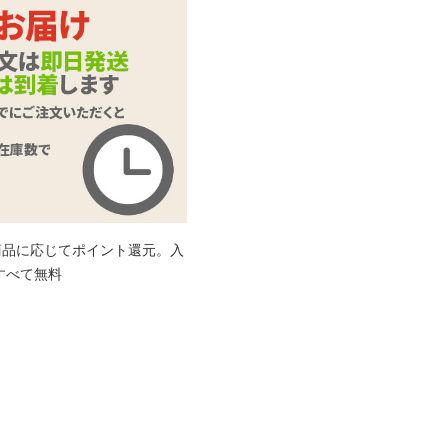
カートに入れる
インサートエアピロ
ー用枕カバー＃373
商品名
イラスト:エクゼタ
ー
商品コード
TAMS-1468
メーカー価
3,080
円(税込)
格
購入価格
2,233
円(税込)
ポイント
101P
抱き枕用ピローカバ
カテゴリ
ー