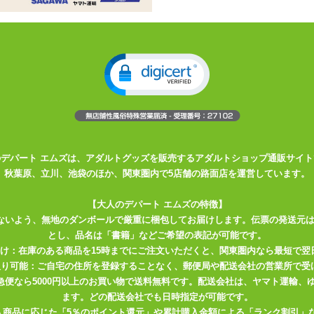
、オナホ穴つき枕カバー
と更に楽しさ倍増
い素材
ロー本体Ver
用枕カバーです。人気の絵師さんのイラストデザイン。ど
の枕カバーの表面と裏面にセクシーな2ポーズでプリントされているの
れている伸縮性の高い2WAYトリコット素材で、抱きしめたとき、お肌
りつるつるした触り心地の良い質感は、ずっとナデナデしていても飽き
のデパート エムズは、アダルトグッズを販売するアダルトショップ通販サイト
性ゆえに脆さや弱さの目立つ布地なので、取り扱いの際は爪やささくれ、
秋葉原、立川、池袋のほか、関東圏内で5店舗の路面店を運営しています。
意下さい。爪を短く切って、ヒゲを剃って……レディとエッチする時の
【大人のデパート エムズの特徴】
ないよう、無地のダンボールで厳重に梱包してお届けします。伝票の発送元
とし、品名は「書籍」などご希望の表記が可能です。
アピローをしっかり固定できます。また、枕カバー下部には挿入用のス
届け：在庫のある商品を15時までにご注文いただくと、関東圏内なら最短で翌
アピローに取り付けたオナホールの挿入口と合わせて使って下さい。ス
取り可能：ご自宅の住所を登録することなく、郵便局や配送会社の営業所で受
処理がしてありますが、強く引っ張るとほつれてしまう可能性がありま
川急便なら5000円以上のお買い物で送料無料です。配送会社は、ヤマト運輸
ます。どの配送会社でも日時指定が可能です。
入商品に応じた「5％のポイント還元」や累計購入金額による「ランク割引」