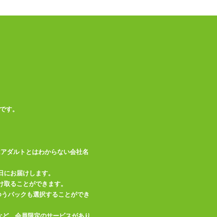
メーカー・
タマトイズ
ブランド
本体サイ
縦540mm、横340m
ズ・容量
m
素材・成分
2WAYトリコット
※エアピロー、オナ
備考
ホールは別売りです
です。
この商品について問い合わせ
商品情報をメールで送る
はアダルトとはわからない会社名
日にお届けします。
け取ることができます。
、ゆうパックも選択することができ
など、会員限定のサービスがあり