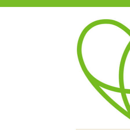
11-15時まで受付
0120-361-969
(土日祝休)
商品を探す
ヘルプ
アダルトグッズ通販「エムズ」TOP
インサートハグピロー用ピロー
表と裏とで体位が違う欲張
エロ可愛いイラストがプリ
つるつるすべすべの2WA