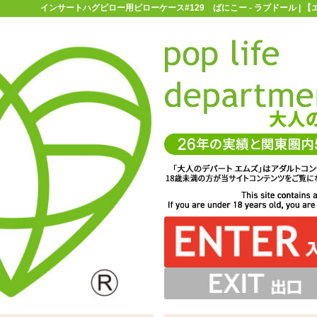
インサートハグピロー用ピローケース#129 ばにこー - ラブドール | 
お買い物ガイド
お問い合わせ
マ
ラブドール
抱き枕用ピローカバー
インサートハグピロー用ピロー
ケース#129 ばにこー
り仕様♪スリット部分とオナホールの挿入口を合わせて、お
ントされた「インサートハグピロー用ピローケース#129
Yトリコット素材。乙女の肌に触れる時のように優しく取り
扱ってあげてください
楽しみくださいませ
ばにこー」