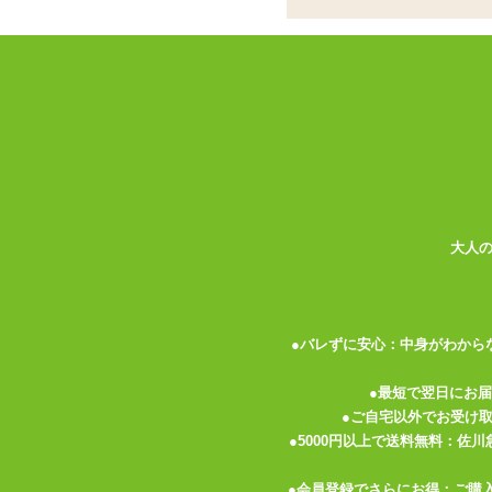
✓
インサートハグピロー用!スリッ
✓
表と裏で体位が異なる、人気絵師
✓
いつまでも撫でていたくなるスベ
インサートハグピロー
用のスリットが入っ
ストプリントつき。 表と裏の両面で違う
ピローケースの素材は伸縮性の高い2WA
ナデナデしていても飽きません。触り心地
たりしないようご注意下さい。爪を短く切
大人
枕カバーにはチャックがついているので、
がついているので、ピローケースにセット
●バレずに安心：中身がわから
ほつれ防止の裁ち目かがりの処理がしてあ
く扱ってあげて下さいね。
●最短で翌日にお
●ご自宅以外でお受け
ご使用時は
インサートハグピロー
を膨らま
●5000円以上で送料無料：佐
※ピローケースのジッパーはエアピローの
ーケースがセット出来ないのでご注意下さ
●会員登録でさらにお得：ご購