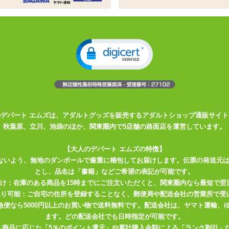
トの入った2WAYトリコット製のピローケース
さんのエロエロなプリントつき
スベの触り心地!
たピローケースです。オナニーが捗る、人気絵師さんのエロエロなイラ
体位が描かれているので好みに合わせてエッチしちゃいましょう♪
Yトリコット素材。ひんやりつるつるした触り心地の良い質感で、ずっと
はよいですが脆さや弱さの目立つ布地なので、 尖ったものをひっかけ
って、ヒゲを剃る。リアルと同じ紳士の嗜みですね♪
のデパート エムズは、アダルトグッズを販売するアダルトショップ通販サイト
秋葉原、立川、池袋のほか、関東圏内で5店舗の路面店を運営しています。
ピローケースをしっかり固定できます。ピローケース下部にはスリット
【大人のデパート エムズの特徴】
したオナホールの挿入口と合わせておつかい下さい。 スリットの端は
ないよう、無地のダンボールで厳重に梱包してお届けします。伝票の発送元
りますが、強く引っ張るとほつれてしまう可能性がありますので、優し
とし、品名は「書籍」などご希望の表記が可能です。
届け：在庫のある商品を15時までにご注文いただくと、関東圏内なら最短で翌
取り可能：ご自宅の住所を登録することなく、郵便局や配送会社の営業所で受
せる前に、枕カバーとオナホールをセットしてください。
川急便なら5000円以上のお買い物で送料無料です。配送会社は、ヤマト運輸
幅いっぱいには開きません。先にエアピローを膨らませてしまうとピロ
ます。どの配送会社でも日時指定が可能です。
い。
入商品に応じた「5％のポイント還元」や累計購入金額による「ランク割引」