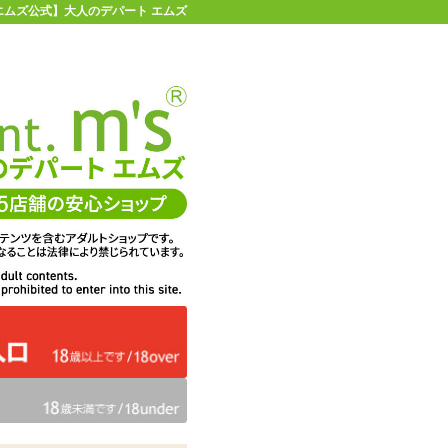
【エムズ公式】大人のデパート エムズ
店舗情報・地図
お買い物ガイド
ヘルプ
お問い合わせ
0
イページ
カゴを見る
ケース#129 ばにこー
在庫状況：
販売終了
31%OFF
メーカー価格：
2,640
円(税込)
1,815
エムズ価格：
円(税込)
82P
ポイント：