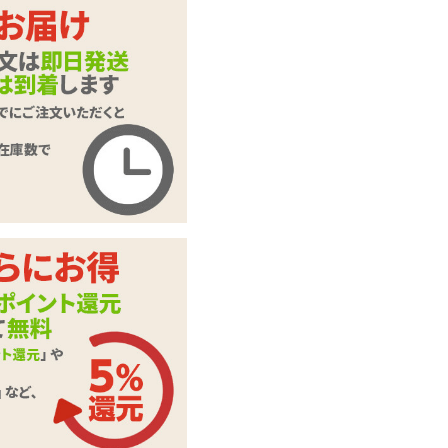
インサートハグピロ
商品名
ー用ピローケース#1
29 ばにこー
商品コード
SHYM-135
メーカー価
2,640
円(税込)
格
購入価格
1,815
円(税込)
ポイント
82P
抱き枕用ピローカバ
カテゴリ
ー
本体サイ
H570mm×W380mm
ズ・容量
素材・成分
2WAYトリコット