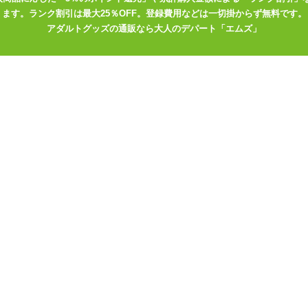
ホールを固定するようになっています。オナホールをセットする前にエ
ます。ランク割引は最大25％OFF。登録費用などは一切掛からず無料です。
塞がってしまいます。
アダルトグッズの通販なら大人のデパート「エムズ」
てピローケースを取り替えながら使ってもよし。お気に入りの嫁一筋に
っぷりの枕セックスをお楽しみくださいませ♪
グピロー用枕カバーはこちら
ールポケットのついたエアピロー