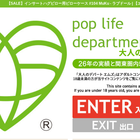
【SALE】インサートハグピロー用ピローケース #104 MuKu - ラブドール |
お買い物ガイド
お問い合わせ
マ
ラブドール
抱き枕用ピローカバー
【SALE】インサートハグピロー用
用ピローケース #104 MuKu
り仕様♪スリット部分とオナホールの挿入口を合わせて、お
Yトリコット素材。乙女の肌に触れる時のように優しく取り
トされた「インサートハグピロー用ピローケース #104
扱ってあげてください
楽しみくださいませ
MuKu」