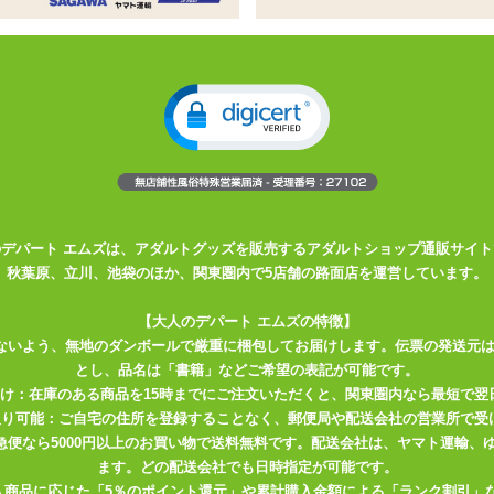
トの入った2WAYトリコット製のピローケース
さんのエロエロなプリントつき
スベの触り心地!
たピローケースです。オナニーが捗る、人気絵師さんのエロエロなイラ
体位が描かれているので好みに合わせてエッチしちゃいましょう♪
Yトリコット素材。ひんやりつるつるした触り心地の良い質感で、ずっと
のデパート エムズは、アダルトグッズを販売するアダルトショップ通販サイト
はよいですが脆さや弱さの目立つ布地なので、 尖ったものをひっかけ
秋葉原、立川、池袋のほか、関東圏内で5店舗の路面店を運営しています。
って、ヒゲを剃る。リアルと同じ紳士の嗜みですね♪
【大人のデパート エムズの特徴】
ピローケースをしっかり固定できます。ピローケース下部にはスリット
ないよう、無地のダンボールで厳重に梱包してお届けします。伝票の発送元
したオナホールの挿入口と合わせておつかい下さい。 スリットの端は
とし、品名は「書籍」などご希望の表記が可能です。
りますが、強く引っ張るとほつれてしまう可能性がありますので、優し
届け：在庫のある商品を15時までにご注文いただくと、関東圏内なら最短で翌
取り可能：ご自宅の住所を登録することなく、郵便局や配送会社の営業所で受
川急便なら5000円以上のお買い物で送料無料です。配送会社は、ヤマト運輸
せる前に、枕カバーとオナホールをセットしてください。
ます。どの配送会社でも日時指定が可能です。
入商品に応じた「5％のポイント還元」や累計購入金額による「ランク割引」
幅いっぱいには開きません。先にエアピローを膨らませてしまうとピロ