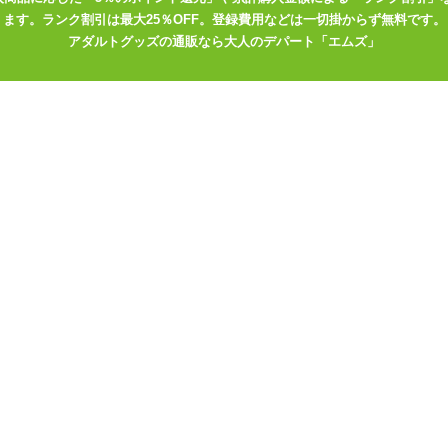
ます。ランク割引は最大25％OFF。登録費用などは一切掛からず無料です。
い。
アダルトグッズの通販なら大人のデパート「エムズ」
ホールを固定するようになっています。オナホールをセットする前にエ
塞がってしまいます。
てピローケースを取り替えながら使ってもよし。お気に入りの嫁一筋に
っぷりの枕セックスをお楽しみくださいませ♪
グピロー用枕カバーはこちら
5 りゅーん
レイだよ
ールポケットのついたエアピロー