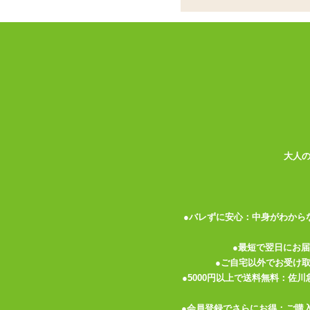
ココがポイント
✓
インサートハグピロー用!スリッ
✓
表と裏で体位が異なる、人気絵師
✓
いつまでも撫でていたくなるスベ
インサートハグピロー
用のスリットが入っ
ストプリントつき。 表と裏の両面で違う
ピローケースの素材は伸縮性の高い2WA
大人
ナデナデしていても飽きません。触り心地
たりしないようご注意下さい。爪を短く切
枕カバーにはチャックがついているので、
●バレずに安心：中身がわから
がついているので、ピローケースにセット
ほつれ防止の裁ち目かがりの処理がしてあ
●最短で翌日にお
く扱ってあげて下さいね。
●ご自宅以外でお受け
●5000円以上で送料無料：佐
ご使用時は
インサートハグピロー
を膨らま
●会員登録でさらにお得：ご購
※ピローケースのジッパーはエアピローの