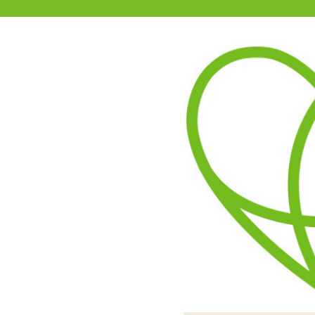
11-15時まで受付
0120-361-969
(土日祝休)
商品を探す
ヘルプ
アダルトグッズ通販「エムズ」TOP
【SALE】インサートハグピロー
表と裏とで体位が違う欲張
つるつるすべすべの2WA
エロ可愛いイラストがプリン