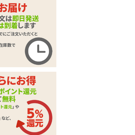
【SALE】インサー
トハグピロー用ピロ
商品名
ーケース #104 MuK
u
商品コード
SHYM-110
メーカー価
2,640
円(税込)
格
購入価格
990
円(税込)
ポイント
45P
抱き枕用ピローカバ
カテゴリ
ー
本体サイ
H570mm×W380mm
ズ・容量
素材・成分
2WAYトリコット