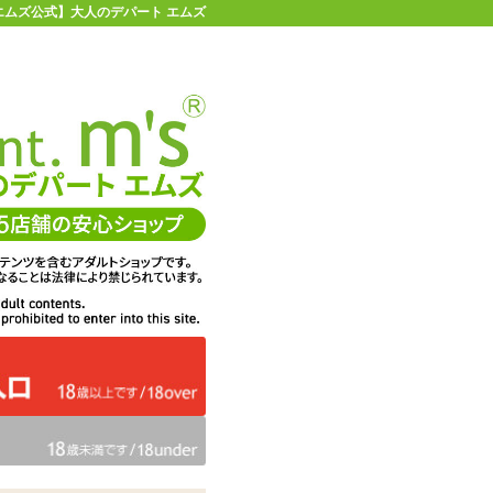
 【エムズ公式】大人のデパート エムズ
店舗情報・地図
お買い物ガイド
ヘルプ
お問い合わせ
0
イページ
カゴを見る
ピローケース #104 MuKu
在庫状況：
販売終了
63%OFF
メーカー価格：
2,640
円(税込)
990
エムズ価格：
円(税込)
45P
ポイント：