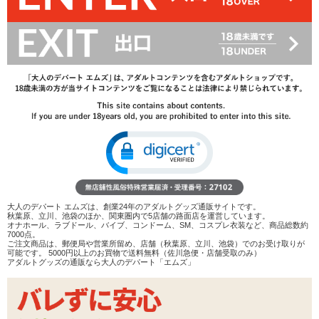
1,336
円(税込)
2,200円(税込)
→
レビューを見る
検討リストへ追加
レビューを書く
商品へのお問い合わせ
在庫状況：
販売終了
商品説明
ココがポイント
大人のデパート エムズは、創業24年のアダルトグッズ通販サイトです。
✓
インサートエアピローに特化した、オナホ穴つき枕カバ
秋葉原、立川、池袋のほか、関東圏内で5店舗の路面店を運営しています。
ー
オナホール、ラブドール、バイブ、コンドーム、SM、コスプレ衣装など、商品総数約
7000点。
✓
表と裏で楽しめる!着せ替えすると更に楽しさ倍増
ご注文商品は、郵便局や営業所留め、店舗（秋葉原、立川、池袋）でのお受け取りが
可能です。 5000円以上のお買物で送料無料（佐川急便・店舗受取のみ）
✓
ひんやりつるすべの触り心地の良い素材
アダルトグッズの通販なら大人のデパート「エムズ」
タマトイズの
インサートエアピロー エアピロー本体Ver
用枕カバー
です。人気の絵師さんのイラストデザイン。どの娘も可愛くて選ぶ
のが大変かも!?一枚の枕カバーの表面と裏面にセクシーな2ポーズで