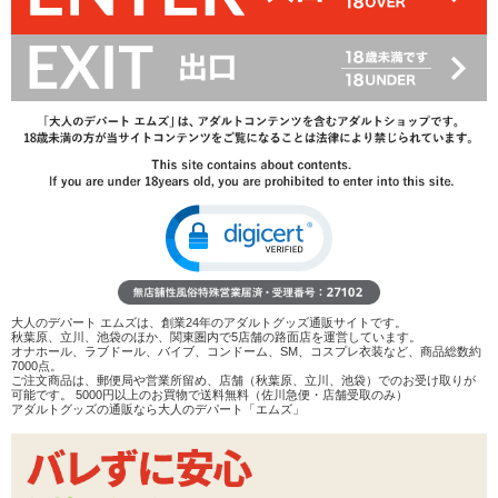
62%OFF
836
円(税込)
2,200円(税込)
→
レビューを見る
検討リストへ追加
レビューを書く
商品へのお問い合わせ
在庫状況：
販売終了
商品説明
大人のデパート エムズは、創業24年のアダルトグッズ通販サイトです。
ココがポイント
秋葉原、立川、池袋のほか、関東圏内で5店舗の路面店を運営しています。
オナホール、ラブドール、バイブ、コンドーム、SM、コスプレ衣装など、商品総数約
✓
インサートエアピローに特化した、オナホ穴つき枕カバ
7000点。
ー
ご注文商品は、郵便局や営業所留め、店舗（秋葉原、立川、池袋）でのお受け取りが
可能です。 5000円以上のお買物で送料無料（佐川急便・店舗受取のみ）
✓
表と裏で楽しめる!着せ替えすると更に楽しさ倍増
アダルトグッズの通販なら大人のデパート「エムズ」
✓
ひんやりつるすべの触り心地の良い素材
タマトイズの
インサートエアピロー エアピロー本体Ver
用枕カバー
です。 人気の絵師さんのイラストデザイン。どの娘も可愛くて選ぶ