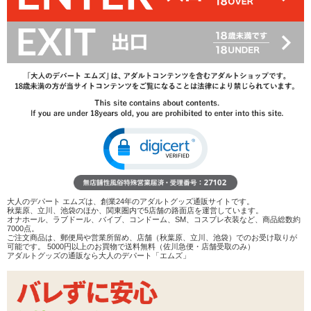
32%OFF
957
円(税込)
1,408円(税込)
→
レビューを見る
検討リストへ追加
レビューを書く
商品へのお問い合わせ
数量：
カートに入れる
在庫状況：
即納
大人のデパート エムズは、創業24年のアダルトグッズ通販サイトです。
秋葉原、立川、池袋のほか、関東圏内で5店舗の路面店を運営しています。
商品説明
オナホール、ラブドール、バイブ、コンドーム、SM、コスプレ衣装など、商品総数約
7000点。
ご注文商品は、郵便局や営業所留め、店舗（秋葉原、立川、池袋）でのお受け取りが
ココがポイント
可能です。 5000円以上のお買物で送料無料（佐川急便・店舗受取のみ）
アダルトグッズの通販なら大人のデパート「エムズ」
✓
温めて楽しめるローションウォーマー専用のローション
✓
もったりと濃い質感で液ダレなし。滑りはよく、亀頭責
めグッズ等少量使う際などにオススメ
✓
温めずにそのまま使用することも可能です