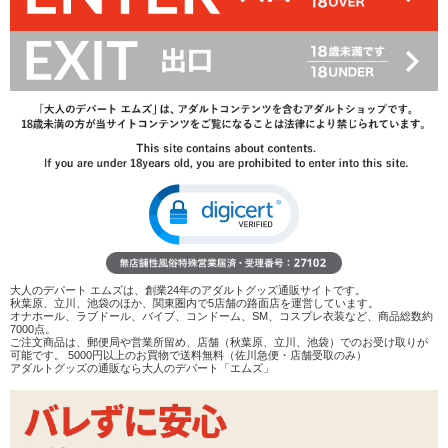
10%OFF
1,452
円(税込)
1,606円(税込)
→
レビューを見る
検討リストへ追加
レビューを書く
商品へのお問い合わせ
在庫状況：
販売終了
商品説明
大人のデパート エムズは、創業24年のアダルトグッズ通販サイトです。
ココがポイント
秋葉原、立川、池袋のほか、関東圏内で5店舗の路面店を運営しています。
オナホール、ラブドール、バイブ、コンドーム、SM、コスプレ衣装など、商品総数約
✓
オナホール用に粘度を調整した水溶性ローション
7000点。
✓
粘度は平均的ですが糸引きが非常に強く、ホール内壁に
ご注文商品は、郵便局や営業所留め、店舗（秋葉原、立川、池袋）でのお受け取りが
可能です。 5000円以上のお買物で送料無料（佐川急便・店舗受取のみ）
しっかり張り付いて滑りを維持します
アダルトグッズの通販なら大人のデパート「エムズ」
✓
逆止弁キャップで糸を切りやすく、スムーズに適量を取
り出しやすくなっています
<メーカーコメント>