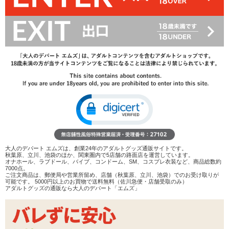
円(税込)
440円(税込)
→
レビューを見る
検討リストへ追加
レビューを書く
商品へのお問い合わせ
申し訳ございませんが、
只今品切れ中です。
入荷予定目安(30日以内)
再入荷通知を受け取る
在庫状況：
在庫切れ
大人のデパート エムズは、創業24年のアダルトグッズ通販サイトです。
商品説明
秋葉原、立川、池袋のほか、関東圏内で5店舗の路面店を運営しています。
オナホール、ラブドール、バイブ、コンドーム、SM、コスプレ衣装など、商品総数約
7000点。
ココがポイント
ご注文商品は、郵便局や営業所留め、店舗（秋葉原、立川、池袋）でのお受け取りが
可能です。 5000円以上のお買物で送料無料（佐川急便・店舗受取のみ）
✓
未歩ちゃんのイノセントヴァージン付属のローションの
アダルトグッズの通販なら大人のデパート「エムズ」
単品モデル
✓
ややゆるく伸びやすい質感。特に匂いなどはありません
✓
様々なオナホールとも相性良く使えます