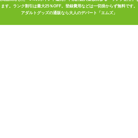
ます。ランク割引は最大25％OFF。登録費用などは一切掛からず無料です。
アダルトグッズの通販なら大人のデパート「エムズ」
で高品質なラブグッ
する「ミライカラー
アダルトグッズメーカー「G
気商品をピックアッ
PROJECT」の人気商品をピ
アダルトグッズラ
ックアップ!
2021