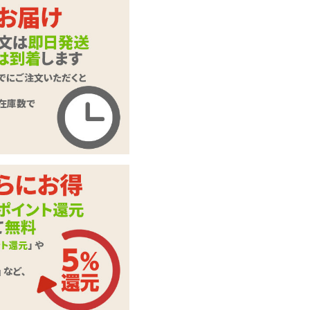
ペペ 5mlパウチ 10
商品名
個入り ノーマル
商品コード
L1055
メーカー価
オープン価格
格
購入価格
242
円(税込)
ポイント
11P
カテゴリ
ペペローション
本体サイ
5ml×10個入り
ズ・容量
粘度
低い■■■□□高い
色／味／香
なし／なし／なし