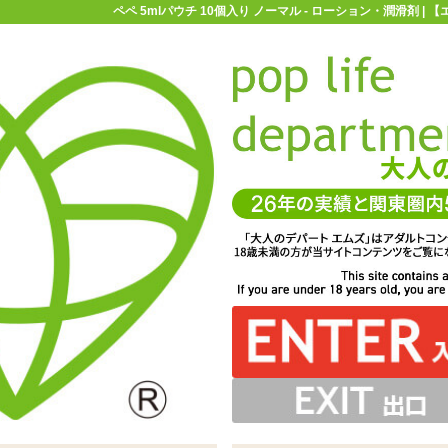
ペペ 5mlパウチ 10個入り ノーマル - ローション・潤滑剤 |
お買い物ガイド
お問い合わせ
マ
ローション・潤滑剤
ペペローション
ペペ 5mlパウチ 10個入り 
ノーマル
全てにおいてオーソドックスなので使用シーンも選びませ
イプの水溶性ローション「ペペ 5mlパウチ 10個入り ノ
処分もしやすいのでお一つ持っておくと良いでしょう
ーマル」