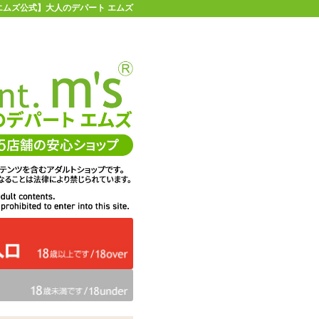
 【エムズ公式】大人のデパート エムズ
店舗情報・地図
お買い物ガイド
ヘルプ
お問い合わせ
0
イページ
カゴを見る
ノーマル
在庫状況：
即納
242
エムズ価格：
円(税込)
11P
ポイント：
数量：
カートに入れる