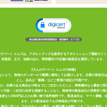
った水溶性ローション
、気になるタイプを試してみたいときにもおすすめ
じるベーシックタイプ。初めての方はこちらから
ー『ペペ』は、プロも認める定番のラブローションです。
のデパート エムズは、アダルトグッズを販売するアダルトショップ通販サイト
秋葉原、立川、池袋のほか、関東圏内で5店舗の路面店を運営しています。
すく1回分個包装にしました！
ウムによる強い糸引き感と滑りが特徴で、お好みに応じて
【大人のデパート エムズの特徴】
ないよう、無地のダンボールで厳重に梱包してお届けします。伝票の発送元
とし、品名は「書籍」などご希望の表記が可能です。
。
届け：在庫のある商品を15時までにご注文いただくと、関東圏内なら最短で翌
取り可能：ご自宅の住所を登録することなく、郵便局や配送会社の営業所で受
川急便なら5000円以上のお買い物で送料無料です。配送会社は、ヤマト運輸
ます。どの配送会社でも日時指定が可能です。
入商品に応じた「5％のポイント還元」や累計購入金額による「ランク割引」