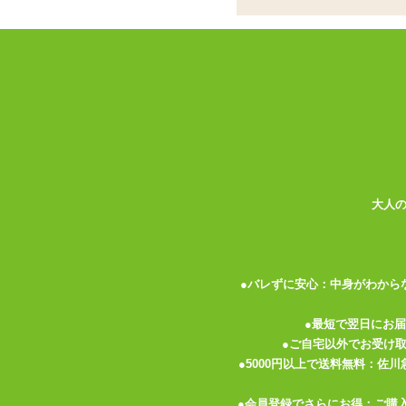
ココがポイント
✓
使い切りやすい小分けパウチにな
✓
ホテルや旅行のお供にはもちろん
✓
すべてのローションやプレイに通
<メーカーコメント>
ローションといえばペペ！
50年以上の実績と信頼を誇るロングセラ
大人
そんな大人気ローションのペペを、使いや
中粘度の水溶性直鎖ポリアクリル酸ナトリ
水で薄めて使うこともできます。
●バレずに安心：中身がわから
持ち運びにも便利な個包装5mlタイプです
●最短で翌日にお
●ご自宅以外でお受け
内容量：5ｍｌ×10個入
●5000円以上で送料無料：佐
●会員登録でさらにお得：ご購
無色、無味、無臭