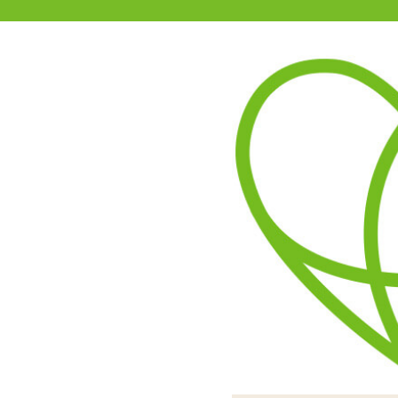
11-15時まで受付
0120-361-969
(土日祝休)
商品を探す
ヘルプ
アダルトグッズ通販「エムズ」TOP
ペペ 5mlパウチ 10個入り 
ローションといえばペペ。
使い切りやすいミニパウチタ
ん。ボトルタイプと比べ