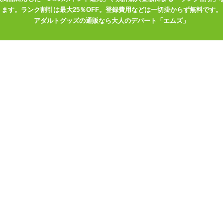
ます。ランク割引は最大25％OFF。登録費用などは一切掛からず無料です。
アダルトグッズの通販なら大人のデパート「エムズ」
大きいサイズ
ャー&ショーツ
ズのメーカーで選ぶ
>
タマトイズ
で選ぶ
>
タマトイズ
ンルの商品