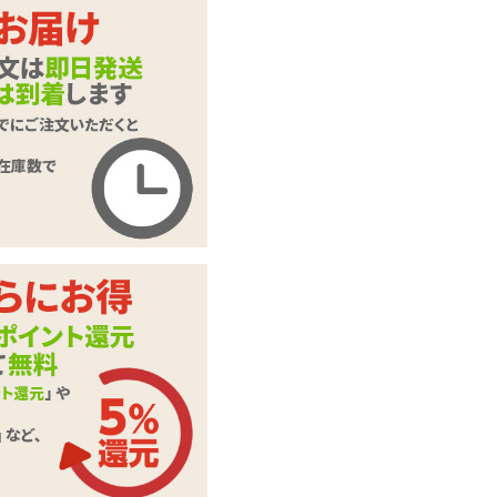
スクールブラ&ショ
商品名
ーツ おとこの娘用
2Lサイズ
商品コード
TMT-1472
メーカー価
3,300
円(税込)
格
購入価格
2,387
円(税込)
ポイント
108P
カテゴリ
タマトイズ
本体サイ
おとこの娘用2Lサイ
ズ・容量
ズ(男性用Mサイズ)
綿、ナイロン、その
素材・成分
他