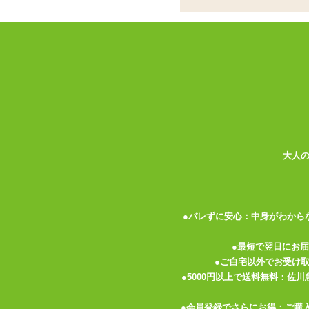
ココがポイント
✓
おとこの娘サイズのブラショーツ
✓
華美な装飾は抑えたシンプルデザ
✓
ブラは着脱可能なパッド入りです
<メーカーコメント>
おとこの娘専用にデザインした本格的ブラ
おとこの娘カップで胸元ボリュームアップ
◆サイズ2L(男性用Mサイズ)【ブラジャー】ア
大人
列 ワイヤーあり 【ショーツ】ヒップ:約97
●バレずに安心：中身がわから
●最短で翌日にお
関連する特集ページ
●ご自宅以外でお受け
●5000円以上で送料無料：佐
●会員登録でさらにお得：ご購