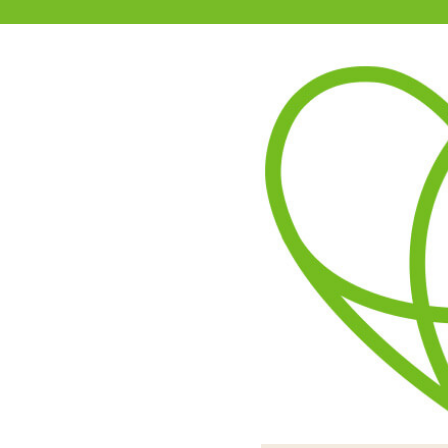
11-15時まで受付
0120-361-969
(土日祝休)
商品を探す
ヘルプ
アダルトグッズ通販「エムズ」TOP
スクールブラ&ショーツ おと
セクシーさはほとんどない
おとこの娘用のブラショー