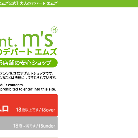
【エムズ公式】大人のデパート エムズ
店舗情報・地図
お買い物ガイド
ヘルプ
お問い合わせ
0
イページ
カゴを見る
2Lサイズ
在庫状況：
販売終了
28%OFF
メーカー価格：
3,300
円(税込)
2,387
エムズ価格：
円(税込)
108P
ポイント：