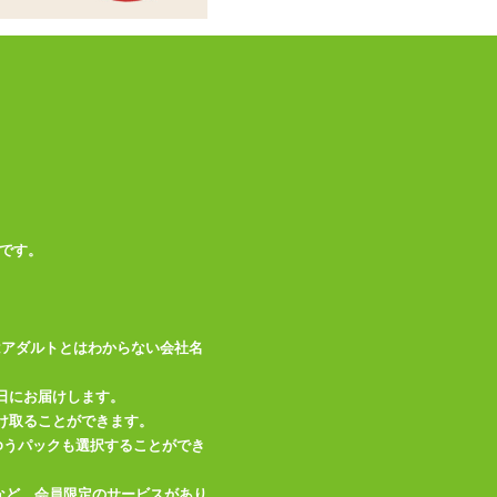
付属品
ブラ、ショーツ
バスト
93(cm)
ヒップ
約97～105(cm)
この商品について問い合わせ
商品情報をメールで送る
です。
はアダルトとはわからない会社名
日にお届けします。
け取ることができます。
、ゆうパックも選択することができ
など、会員限定のサービスがあり