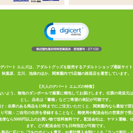
セット
イン。カジュアルな衣装との相性がよさそう
&ショーツセット 新デザイン おとこの娘カップ採用
 お尻を優しく包み込む総レースフルバック
ンダーバスト:約80cm バスト:約93cm カップ:Bカップ ホック:2段3
のデパート エムズは、アダルトグッズを販売するアダルトショップ通販サイト
～約105cm カラー:ミントグリーン 素材:綿 ナイロン その他
秋葉原、立川、池袋のほか、関東圏内で5店舗の路面店を運営しています。
【大人のデパート エムズの特徴】
ないよう、無地のダンボールで厳重に梱包してお届けします。伝票の発送元
とし、品名は「書籍」などご希望の表記が可能です。
届け：在庫のある商品を15時までにご注文いただくと、関東圏内なら最短で翌
取り可能：ご自宅の住所を登録することなく、郵便局や配送会社の営業所で受
川急便なら5000円以上のお買い物で送料無料です。配送会社は、ヤマト運輸
ます。どの配送会社でも日時指定が可能です。
入商品に応じた「5％のポイント還元」や累計購入金額による「ランク割引」