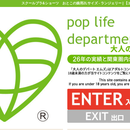
スクールブラ&ショーツ おとこの娘用2Lサイズ - ランジェリー | 
お買い物ガイド
お問い合わせ
マ
ランジェリー
タマトイズ
スクールブラ&ショーツ おとこの娘用
この娘用2Lサイズ
オーソドックスなデザイン。衣装用としても普段着として
ツセット「シームレスチェックブラ&ショーツ おとこの娘
も非常に汎用性は高そうです
用2Lサイズ」