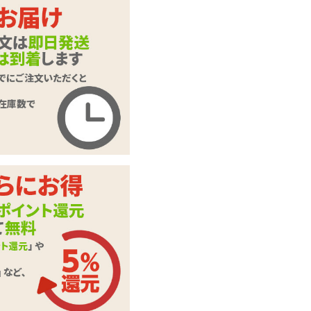
シー
商品コード
GB-307
メーカー価
オープン価格
格
購入価格
2,552
円(税込)
ポイント
116P
カテゴリ
プレイスーツ
本体サイ
レディースMサイズ
ズ・容量
セット内容:ワンピ
付属品
ースドレス
※実際の色、柄等は
写真とは多少異なる
場合がございます。
予めご了承くださ