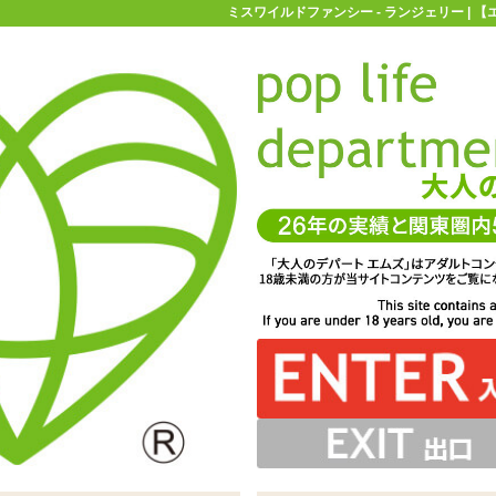
ミスワイルドファンシー - ランジェリー | 
お買い物ガイド
お問い合わせ
マ
ランジェリー
プレイスーツ
ミスワイルドファンシー
見せるところはしっかり見せちゃう「ミスワイルドファン
んがドキドキするような露出感のあるロングドレスです
置が絶妙でボディラインがとても美しく見えますよ♪
どいポジションに配置されているシアーメッシュ
シー」