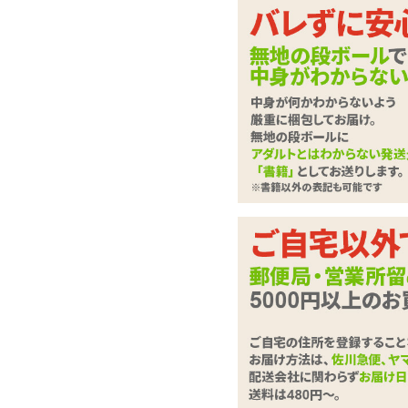
まるで妄撮!? ギリ