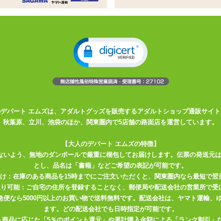
け感がセクシーなワンピース
つまったデザインはセクシーからは遠い?
わに!
の谷間、おへそ、お尻…ギリギリのラインに視線は釘付け!
なぞります。
のデパート エムズは、アダルトグッズを販売するアダルトショップ通販サイト
秋葉原、立川、池袋のほか、関東圏内で5店舗の路面店を運営しています。
【大人のデパート エムズの特徴】
ないよう、無地のダンボールで厳重に梱包してお届けします。伝票の発送元
とし、品名は「書籍」などご希望の表記が可能です。
届け：在庫のある商品を15時までにご注文いただくと、関東圏内なら最短で翌
取り可能：ご自宅の住所を登録することなく、郵便局や配送会社の営業所で受
川急便なら5000円以上のお買い物で送料無料です。配送会社は、ヤマト運輸
ます。どの配送会社でも日時指定が可能です。
入商品に応じた「5％のポイント還元」や累計購入金額による「ランク割引」