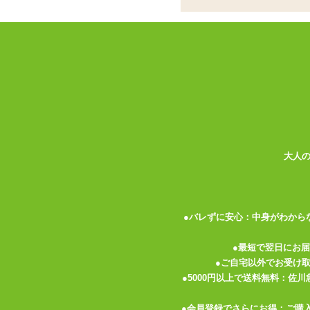
シアーメッシュの透
まっ黒なロングスリーブ&マキシ丈。首の
いいえ、大胆なカッティングでボディが露
シアーメッシュから透けて見えるのは、胸
これままるで妄撮!?
裸でいるよりもセクシーかもしれません。
裾はスリットなし。脚のラインを悩ましく
セット内容:ワンピースドレス
大人
●バレずに安心：中身がわから
●最短で翌日にお
●ご自宅以外でお受け
関連する特集ページ
●5000円以上で送料無料：佐
●会員登録でさらにお得：ご購