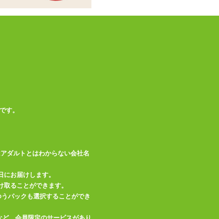
備考
い。※濃色の商品は
摩擦や水分により色
移りすることがあり
ますのでご注意くだ
さい。
この商品について問い合わせ
です。
商品情報をメールで送る
はアダルトとはわからない会社名
日にお届けします。
け取ることができます。
、ゆうパックも選択することができ
など、会員限定のサービスがあり