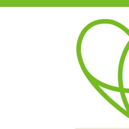
11-15時まで受付
0120-361-969
(土日祝休)
商品を探す
ヘルプ
アダルトグッズ通販「エムズ」TOP
ミスワイルドファンシー
4.00
レビューを見る（3）
長袖のロングドレスなのに
スリットは入っていませ
カッティングや色の配
狙ったようにきわ