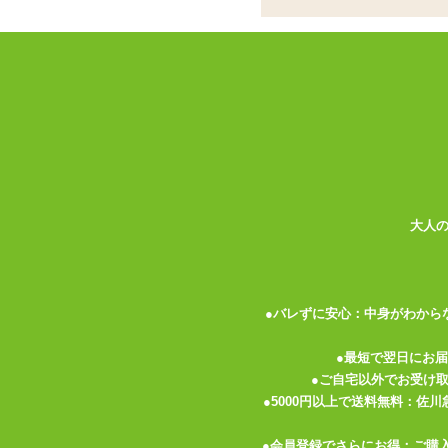
タイツ
<メーカーコメント>
コーディネートの主役になれちゃう!お花
やや大ぶりのダイヤメッシュに、フェイク
裏側にはモチーフなし。座ったり脚を組ん
カラータイツと組み合わせてもかわいい。
※洗濯の際はネットに入れ、やさしく手洗
大人
●バレずに安心：中身がわから
●最短で翌日にお
関連する特集ページ
●ご自宅以外でお受け
●5000円以上で送料無料：佐
●会員登録でさらにお得：ご購