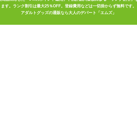
ます。ランク割引は最大25％OFF。登録費用などは一切掛からず無料です。
アダルトグッズの通販なら大人のデパート「エムズ」
ひとりえっち「囚わ
ッキング」
ンルの商品