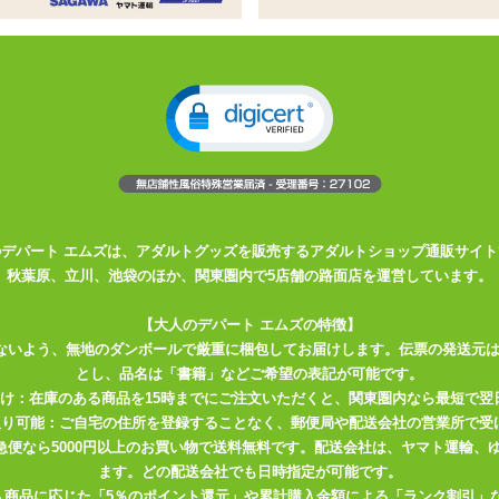
付き網タイツです。
パールとお花モチーフを散りばめました。
でも肌に当たりません。
いしてください。
のデパート エムズは、アダルトグッズを販売するアダルトショップ通販サイト
秋葉原、立川、池袋のほか、関東圏内で5店舗の路面店を運営しています。
【大人のデパート エムズの特徴】
ないよう、無地のダンボールで厳重に梱包してお届けします。伝票の発送元
とし、品名は「書籍」などご希望の表記が可能です。
届け：在庫のある商品を15時までにご注文いただくと、関東圏内なら最短で翌
取り可能：ご自宅の住所を登録することなく、郵便局や配送会社の営業所で受
川急便なら5000円以上のお買い物で送料無料です。配送会社は、ヤマト運輸
ます。どの配送会社でも日時指定が可能です。
入商品に応じた「5％のポイント還元」や累計購入金額による「ランク割引」