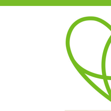
11-15時まで受付
0120-361-969
(土日祝休)
商品を探す
ヘルプ
アダルトグッズ通販「エムズ」TOP
【ワンコインSALE】フラワ
まるで体からお花が咲いて
隙間の大きなダイヤネット
裏側にはモチーフがついて
傷めてしま