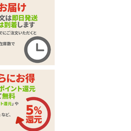
商品名
E】フラワーパール
ネット
商品コード
onecoin-009
メーカー価
オープン価格
格
購入価格
499
円(税込)
ポイント
22P
カテゴリ
ランジェリー
本体サイ
レディースMサイズ
ズ・容量
※実際の色、柄等は
写真とは多少異なる
場合がございます。
予めご了承くださ
備考
い。 ※濃色の商品