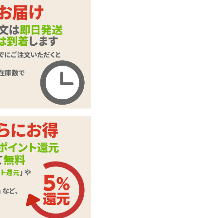
【SALE】レッドエ
商品名
ナメル&ブラックメ
ッシュ3Dショーツ
商品コード
MENG-019
メーカー価
1,980
円(税込)
格
購入価格
748
円(税込)
ポイント
34P
カテゴリ
メンズランジェリー
本体サイ
フリーサイズ
ズ・容量
ポリエステル、ポリ
素材・成分
ウレタン、その他