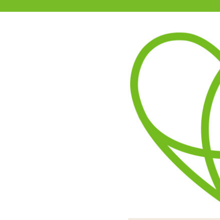
11-15時まで受付
0120-361-969
(土日祝休)
商品を探す
ヘルプ
アダルトグッズ通販「エムズ」TOP
【SALE】レッドエナメル&
光沢のある生地とメッシュ
立体裁断になったフロント
背
メル