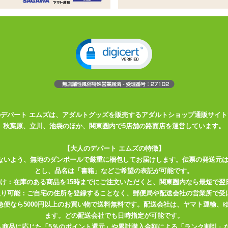
み合わせた男性用ショーツ
ントの膨らみを強くアピールします
す
トなアンダーウェア 気分も高まるスペシャルアンダーウェア
ナメルとメッシュのダブルマテリアル
性抜群 サイズ:Fサイズ ウエスト:76～104cm (ポリエステル ポリウ
のデパート エムズは、アダルトグッズを販売するアダルトショップ通販サイト
秋葉原、立川、池袋のほか、関東圏内で5店舗の路面店を運営しています。
【大人のデパート エムズの特徴】
ないよう、無地のダンボールで厳重に梱包してお届けします。伝票の発送元
とし、品名は「書籍」などご希望の表記が可能です。
届け：在庫のある商品を15時までにご注文いただくと、関東圏内なら最短で翌
取り可能：ご自宅の住所を登録することなく、郵便局や配送会社の営業所で受
川急便なら5000円以上のお買い物で送料無料です。配送会社は、ヤマト運輸
ます。どの配送会社でも日時指定が可能です。
入商品に応じた「5％のポイント還元」や累計購入金額による「ランク割引」