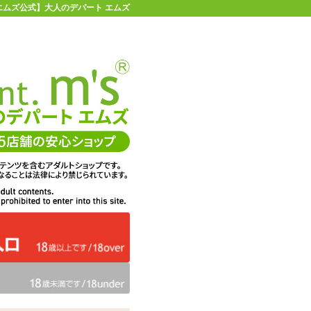
【エムズ公式】大人のデパート エムズ
店舗情報・地図
お買い物ガイド
ヘルプ
お問い合わせ
0
イページ
カゴを見る
ラックメッシュ3Dショーツ
在庫状況：
販売終了
62%OFF
メーカー価格：
1,980
円(税込)
748
エムズ価格：
円(税込)
34P
ポイント：