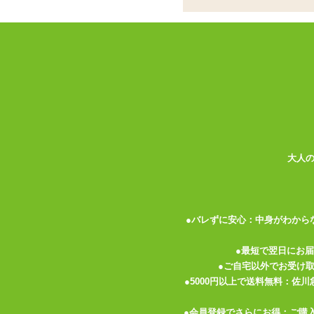
ココがポイント
✓
メッシュ素材とエナメル素材を組
✓
立体裁断と素材の切り替えでフロ
✓
背面はTバック。伸縮性は良好で
<メーカーコメント>
MEN'S GROOVE スパイシーでホッ
ワイルド&セクシーなメンズインナー エ
形がモッコリと浮かび上がる3D立体構造 伸縮
大人
レタン その他)
●バレずに安心：中身がわから
●最短で翌日にお
関連する特集ページ
●ご自宅以外でお受け
●5000円以上で送料無料：佐
●会員登録でさらにお得：ご購