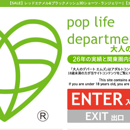
【SALE】レッドエナメル&ブラックメッシュ3Dショーツ - ランジェリー | 
お買い物ガイド
お問い合わせ
マ
ランジェリー
メンズランジェリー
【SALE】レッドエナメル&ブ
ブラックメッシュ3Dショーツ
素材を組み合わせたセクシーメンズショーツ「レッドエナ
部と、光沢ある異素材のコントラストが股間の膨らみをさ
面はTバック。伸縮性は良好です
&ブラックメッシュ3Dショーツ」
らに強調してくれます