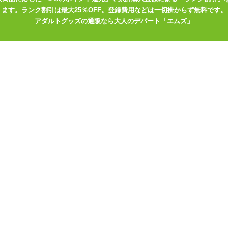
ます。ランク割引は最大25％OFF。登録費用などは一切掛からず無料です。
アダルトグッズの通販なら大人のデパート「エムズ」
ョーツ
ズのメーカーで選ぶ
>
タマトイズ
ランジェリー
で選ぶ
>
タマトイズ
>
ランジェリー