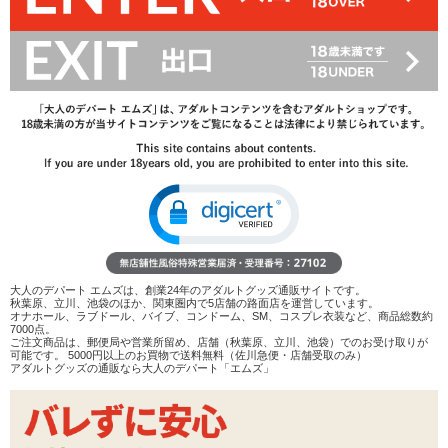
レビューを見る
検討リストへ追加
レビューを書く
商品へのお問い合わせ
カラー：
ピンク
ブラック
ホワイト
在庫状況：
販売終了
商品説明
大人のデパート エムズは、創業24年のアダルトグッズ通販サイトです。
ココがポイント
秋葉原、立川、池袋のほか、関東圏内で5店舗の路面店を運営しています。
オナホール、ラブドール、バイブ、コンドーム、SM、コスプレ衣装など、商品総数約
✓
リボン型のレースが特徴のセクシーショーツ
7000点。
✓
ほぼ紐のみの過激デザイン。クロッチ部分もオープンタ
ご注文商品は、郵便局や営業所留め、店舗（秋葉原、立川、池袋）でのお受け取りが
可能です。 5000円以上のお買物で送料無料（佐川急便・店舗受取のみ）
イプです
アダルトグッズの通販なら大人のデパート「エムズ」
✓
ゆらゆら揺れるチャームが更に視線を集めます
<メーカーコメント>
フロントにビッグリボン。実はリボンの形をしたレースです。