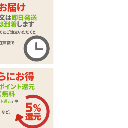
商品名
r Devil モンスターパ
ブ2 ミスターデビル
商品コード
SITK-002
メーカー価
オープン価格
格
購入価格
9,284
円(税込)
ポイント
422P
カテゴリ
U字型ローター
本体サイ
全長88.6mm、最大
ズ・容量
径35.1mm
動力
USB充電式
機能
振動、遠隔
素材・成分
シリコン