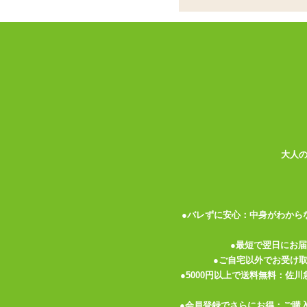
<メーカーコメント>
数年前から人気フォルムの定番になってき
上質なシリコン素材に覆われ、肌触りはと
カーブ部分も柔軟に曲げられ、大変入れや
入れなくても、ローターとしてあてるよう
もちろん、完全防水、そして充電式です。
携帯電話を使用して指で強弱を遠隔操作で
※Bluetooth内蔵の専用アプリはSistal
大人
アプリ(Sistalk)を携帯でダウンロード
●バレずに安心：中身がわから
関連する特集ページ
●最短で翌日にお
●ご自宅以外でお受け
●5000円以上で送料無料：佐
●会員登録でさらにお得：ご購