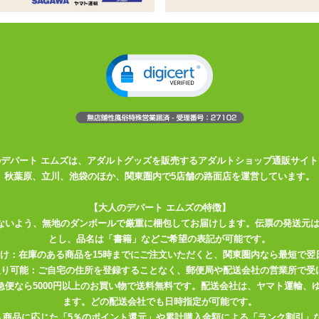
たU字バイブの最新型です。
てもシルキー。
すく、そして、クリトリスへもあたりやすい構造です。
にして使っても、プニプニと触り心地がいいので、オススメです。
きます。
kにございます。
のデパート エムズは、アダルトグッズを販売するアダルトショップ通販サイト
してから使用出来ます。
秋葉原、立川、池袋のほか、関東圏内で5店舗の路面店を運営しています。
【大人のデパート エムズの特徴】
ないよう、無地のダンボールで厳重に梱包してお届けします。伝票の発送元
とし、品名は「書籍」などご希望の表記が可能です。
届け：在庫のある商品を15時までにご注文いただくと、関東圏内なら最短で翌
取り可能：ご自宅の住所を登録することなく、郵便局や配送会社の営業所で受
川急便なら5000円以上のお買い物で送料無料です。配送会社は、ヤマト運輸
ます。どの配送会社でも日時指定が可能です。
入商品に応じた「5％のポイント還元」や累計購入金額による「ランク割引」