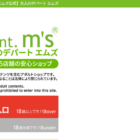
マ | 【エムズ公式】大人のデパート エムズ
店舗情報・地図
お買い物ガイド
ヘルプ
お問い合わせ
0
イページ
カゴを見る
il モンスターパブ2 ミスターデビル
在庫状況：
販売終了
9,284
エムズ価格：
円(税込)
422P
ポイント：
Monster Pub2 Miste