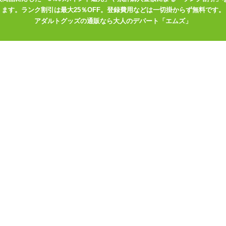
ます。ランク割引は最大25％OFF。登録費用などは一切掛からず無料です。
アダルトグッズの通販なら大人のデパート「エムズ」
年8月/ローター・電
【2023年6月/ローター・電
【2023年5月/ロ
ルトグッズレビュー
マ】アダルトグッズレビュー
マ】アダルトグッ
まとめ
まとめ
で選ぶ
>
装着型ローター
で選ぶ
>
防水ローター
プで選ぶ
>
充電式ローター
プで選ぶ
>
U字型ローター
ンルの商品