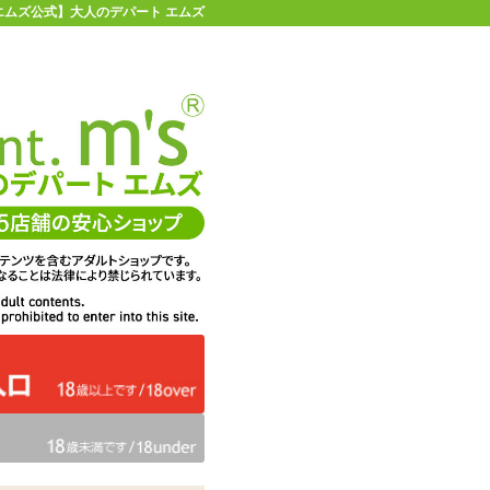
【エムズ公式】大人のデパート エムズ
店舗情報・地図
お買い物ガイド
ヘルプ
お問い合わせ
0
イページ
カゴを見る
ング
在庫状況：
販売終了
11%OFF
メーカー価格：
1,320
円(税込)
1,177
エムズ価格：
円(税込)
53P
ポイント：