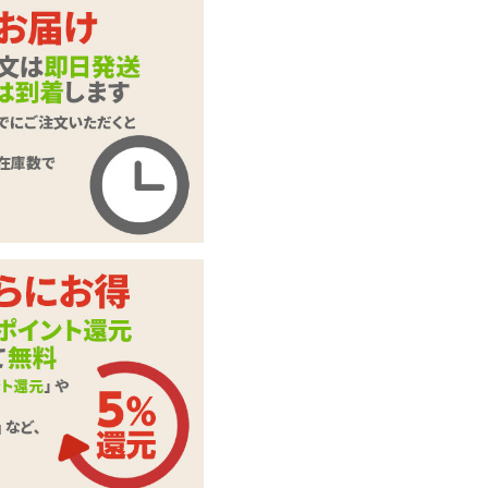
純白ガーター ボデ
商品名
ィストッキング
商品コード
KRW-124
メーカー価
1,320
円(税込)
格
購入価格
1,177
円(税込)
ポイント
53P
カテゴリ
ボディストッキング
本体サイ
フリーサイズ
ズ・容量
付属品
ショーツ、扇子
ナイロン93%、ポリ
備考
ウレタン7%