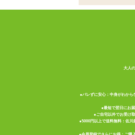
<メーカーコメント>
■商品サイズ：フリー
☆白レースとパンティのセットで際立つ大
☆ボディコンリバイバル！ゴージャスな扇
☆過激さと清純さを同時に演出してギャッ
女性のカラダのなめらかな曲線カーブを美
ジュ○アナ時代をほうふつとさせるゴージ
大人
イテムです！
大胆さと清楚さを合わせ持つこのアイテム
●バレずに安心：中身がわから
●最短で翌日にお
関連する特集ページ
●ご自宅以外でお受け
●5000円以上で送料無料：佐
●会員登録でさらにお得：ご購