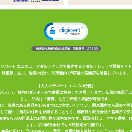
人のエロス
子付き
プで魅了！
しく魅せるボディコンタイプのガーターボディストッキング！
ャスな扇子に白の極小Tバックもセットになった、お得で過激なコスア
のデパート エムズは、アダルトグッズを販売するアダルトショップ通販サイト
秋葉原、立川、池袋のほか、関東圏内で5店舗の路面店を運営しています。
で、勝負の夜に激しく舞い踊るっきゃない！
【大人のデパート エムズの特徴】
ないよう、無地のダンボールで厳重に梱包してお届けします。伝票の発送元
とし、品名は「書籍」などご希望の表記が可能です。
届け：在庫のある商品を15時までにご注文いただくと、関東圏内なら最短で翌
取り可能：ご自宅の住所を登録することなく、郵便局や配送会社の営業所で受
川急便なら5000円以上のお買い物で送料無料です。配送会社は、ヤマト運輸
ます。どの配送会社でも日時指定が可能です。
入商品に応じた「5％のポイント還元」や累計購入金額による「ランク割引」