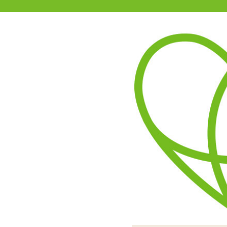
11-15時まで受付
0120-361-969
(土日祝休)
商品を探す
ヘルプ
アダルトグッズ通販「エムズ」TOP
純白ガーター ボディストッ
メッシュレースで仕立てた
共布のT
見頃と