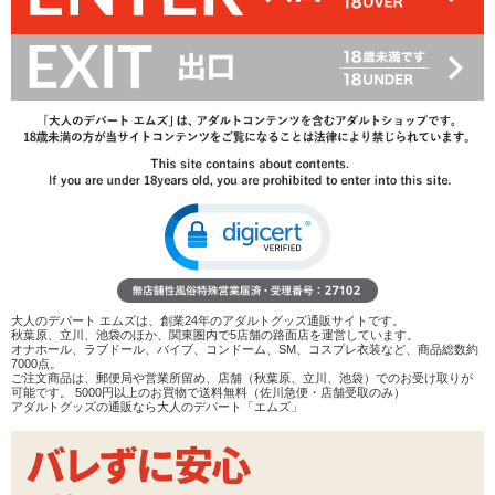
814
円(税込)
OPEN
→
レビューを見る
検討リストへ追加
レビューを書く
商品へのお問い合わせ
数量：
カートに入れる
在庫状況：
即納
商品説明
大人のデパート エムズは、創業24年のアダルトグッズ通販サイトです。
秋葉原、立川、池袋のほか、関東圏内で5店舗の路面店を運営しています。
オナホール、ラブドール、バイブ、コンドーム、SM、コスプレ衣装など、商品総数約
<メーカーコメント>
7000点。
セット内容:ストッキング
ご注文商品は、郵便局や営業所留め、店舗（秋葉原、立川、池袋）でのお受け取りが
可能です。 5000円以上のお買物で送料無料（佐川急便・店舗受取のみ）
アダルトグッズの通販なら大人のデパート「エムズ」
商品詳細
NIPPORIGIFT STYLISH AVENUE ガータービス