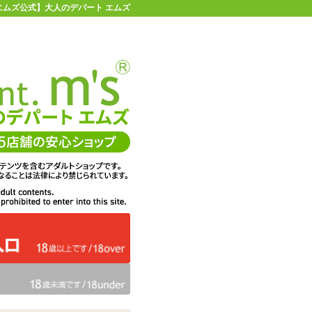
【エムズ公式】大人のデパート エムズ
店舗情報・地図
お買い物ガイド
ヘルプ
お問い合わせ
0
イページ
カゴを見る
グ
在庫状況：
即納
1,375
エムズ価格：
円(税込)
62P
ポイント：
数量：
カートに入れる