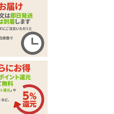
スパイラルボディス
商品名
トッキング
商品コード
GB-809
メーカー価
オープン価格
格
購入価格
1,375
円(税込)
ポイント
62P
カテゴリ
ボディストッキング
Costume Garden(コ
メーカー・
スチュームガーデ
ブランド
ン)
本体サイ
レディースMサイズ
ズ・容量