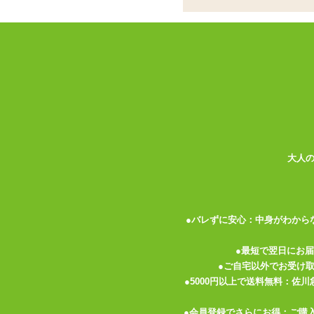
ココがポイント
✓
レオパード柄を全面に配したボデ
✓
螺旋状に肌見せラインを設け、上
✓
背中も大きく開け、スタイリッシ
<メーカーコメント>
アシンメトリー＆ボディを斜めに切り取る
かした長袖＆レギンスで手足を細く長く見
バックは大胆な背中見せ。
大人
※実際の色、柄等は写真とは多少異なる場
※濃色の商品は摩擦や水分により色移りす
●バレずに安心：中身がわから
●最短で翌日にお
●ご自宅以外でお受け
●5000円以上で送料無料：佐
●会員登録でさらにお得：ご購