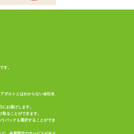
※実際の色、柄等は
写真とは多少異なる
場合がございます。
予めご了承くださ
備考
い。 ※濃色の商品
は摩擦や水分により
色移りすることがあ
りますのでご注意く
ださい。
です。
この商品について問い合わせ
はアダルトとはわからない会社名
商品情報をメールで送る
日にお届けします。
け取ることができます。
、ゆうパックも選択することができ
など、会員限定のサービスがあり