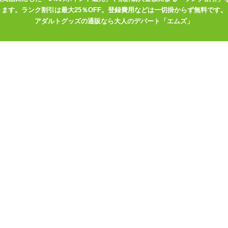
ます。ランク割引は最大25％OFF。登録費用などは一切掛からず無料です。
アダルトグッズの通販なら大人のデパート「エムズ」
スーツ
で選ぶ
>
Costume Garden(コスチュームガーデン)