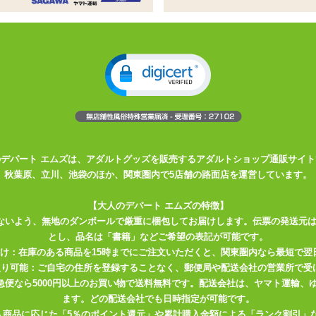
ィストッキング
下長袖が体を細く見せてくれます
ュな印象を与えます
ようなデザインがスタイリッシュなボディストッキング。透けの妙を活
せる効果も！？
のデパート エムズは、アダルトグッズを販売するアダルトショップ通販サイト
秋葉原、立川、池袋のほか、関東圏内で5店舗の路面店を運営しています。
合がございます。予めご了承ください。
ることがありますのでご注意ください。
【大人のデパート エムズの特徴】
ないよう、無地のダンボールで厳重に梱包してお届けします。伝票の発送元
とし、品名は「書籍」などご希望の表記が可能です。
届け：在庫のある商品を15時までにご注文いただくと、関東圏内なら最短で翌
取り可能：ご自宅の住所を登録することなく、郵便局や配送会社の営業所で受
川急便なら5000円以上のお買い物で送料無料です。配送会社は、ヤマト運輸
ます。どの配送会社でも日時指定が可能です。
入商品に応じた「5％のポイント還元」や累計購入金額による「ランク割引」