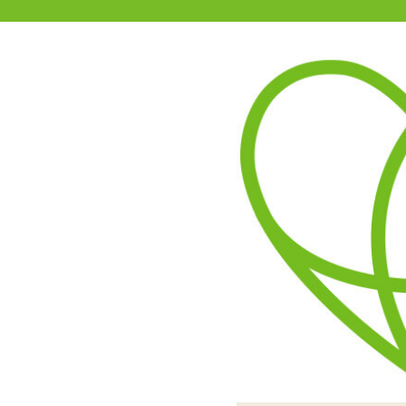
11-15時まで受付
0120-361-969
(土日祝休)
商品を探す
ヘルプ
アダルトグッズ通販「エムズ」TOP
スパイラルボディストッキン
全面にレオパード柄をあし
螺旋状に隙間をつける