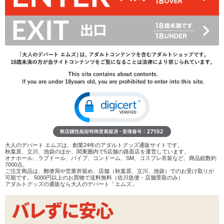
レビューを見る
検討リストへ追加
レビューを書く
商品へのお問い合わせ
在庫状況：
販売終了
商品説明
ココがポイント
✓
クリア素材の吸盤付きディルド
大人のデパート エムズは、創業24年のアダルトグッズ通販サイトです。
✓
亀頭部分にボリュームがあり、膣奥に圧迫感を与えつつ
秋葉原、立川、池袋のほか、関東圏内で5店舗の路面店を運営しています。
カリが壁面を擦ります
オナホール、ラブドール、バイブ、コンドーム、SM、コスプレ衣装など、商品総数約
7000点。
✓
曲げられつつもコシのある弾力。最大径でも3.5mほど
ご注文商品は、郵便局や営業所留め、店舗（秋葉原、立川、池袋）でのお受け取りが
と、Mサイズ相当です
可能です。 5000円以上のお買物で送料無料（佐川急便・店舗受取のみ）
アダルトグッズの通販なら大人のデパート「エムズ」
<メーカーコメント>
クリスタルの煌めきがエロティシズムを煽る!長さ十分!程よくスリム
なリアル系ドング!