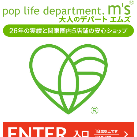
お電話でもご注文・ご相談可能です。お気軽に
0120-361-969
11-15時まで受付（土日
祝休）
アダルトグッズ通販「エムズ」TOP
ディルド
吸盤付きディ
ルド
【期間限定割引～8/19】みちのく鱗
【期間限定割引～8/19】みちのく鱗
Sサイズは最大径3cmほど。挿入部は長めでしっかりと膣奥まで届き
シャフト部分に鱗状の突起がたっぷりと付いたディルド「みちのく
鱗突起は下に向かって付いていますので、引き抜くときにビラビラ
弾力もしっかりした硬さがありつつ適度にしなるので、内壁に押し
底部には吸盤が付いていますので、壁や床に設置することができま
付けながらゾリゾリと擦った際も通常のディルドとは異なる快感が
と内部で引っかかって刺激を与えます
鱗 S」
ます
す
得られます
34%OFF
バーゲン