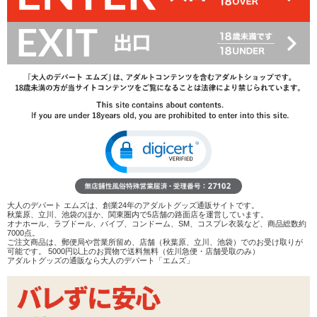
1,604
円(税込)
2,420円(税込)
→
レビューを見る
検討リストへ追加
レビューを書く
商品へのお問い合わせ
サイズ：
M
L
S
数量：
カートに入れる
大人のデパート エムズは、創業24年のアダルトグッズ通販サイトです。
在庫状況：
即納
秋葉原、立川、池袋のほか、関東圏内で5店舗の路面店を運営しています。
オナホール、ラブドール、バイブ、コンドーム、SM、コスプレ衣装など、商品総数約
7000点。
商品説明
ご注文商品は、郵便局や営業所留め、店舗（秋葉原、立川、池袋）でのお受け取りが
可能です。 5000円以上のお買物で送料無料（佐川急便・店舗受取のみ）
アダルトグッズの通販なら大人のデパート「エムズ」
ココがポイント
✓
シャフト部分に鱗突起がたっぷりと付いたディルド
✓
引き抜くときに鱗が内壁をひっかき、刺激をプラスしま