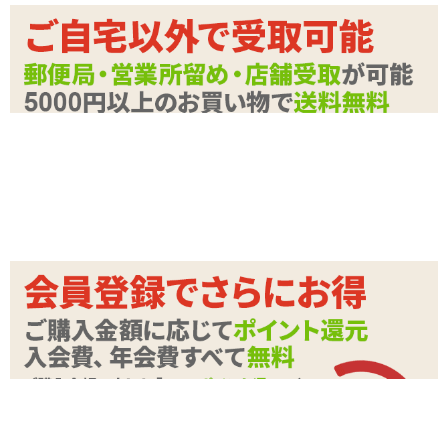
触をお楽しみください。
メーカー価
2,420
円(税込)
格
底部には強力な吸盤を装備し、遊び方は自由自在。
購入価格
1,604
円(税込)
クリアで美しいカラーも魅力的な一本です。
ポイント
81P
みちのくシリーズの新境地を開く新たなディルド。
カテゴリ
吸盤付きディルド
職人が本気で開発に挑んだ、魅惑の本格ディルドです。
メーカー・
Sサイズ:
ワールド工芸
ブランド
本体サイズ：H160×W50×D50mm
本体重量：91g
竿長：140mm 最大径：30mm
商品情報をメールで送る
材質：TPE
Mサイズ:
本体サイズ：H190×W60×D60mm
本体重量：165g
竿長：165mm 最大径：38mm
材質：TPE