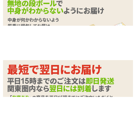
す
✓
底部には吸盤が付いていますので壁や床に設置も可能で
す
<メーカーコメント>
みちのくシリーズより表面の鱗状の突起が特徴的な新ディルドが登
場！
今までにはない形状が生み出す、新たな刺激の自信作です。
この『みちのく鱗』は表面にびっしりと敷き詰められた鱗状の突起
が自慢です。
再現するのに試行錯誤を繰り返し、ようやく完成に至った鱗。
しっかりとした“返し”があり、それが抜き出す際にゾワゾワとする
続きを読む
様な感触を生み出します。
全てを掻き出す様なこの感触は、すべてのディルドユーザーに試し
ていただきたい逸品です。
商品詳細
また質感にもこだわり、やや柔らかく柔軟性のある素材を採用。
商品名
【期間限定割引～8/19】みちのく鱗
ソフトで優しい弾力ながら、刺激力はしっかりと維持しました。
商品コード
060101145
通常のみちのくシリーズよりも柔らかくソフト、より洗練された感