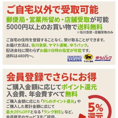
9cm～12cmサイズはディルドをディルドを使ってみたいけれどどれ
を選んでいいかわからないという方にオススメ。挿入に慣れてきた
純国産 ぷにっとりあるストレートディルド 20c
商品名
ら14cmに挑戦してもよいでしょう。
純国産 ぷにっとりあるカーブ
m
ディルド 20cm
と
純国産 ぷにっとりあるストレートディルド 20cm
商品コード
UPPP-063
は上級者さん向けサイズ。性感帯にあわせて選んでみてください
ね。
メーカー価
4,752
円(税込)
格
▼プニっとした弾力のぷにっとりあるディルドシリーズ、大きめの
購入価格
3,168
円(税込)
20cmサイズはこちら
ポイント
144P
■
純国産 ぷにっとりあるカーブディルド 20cm
→Gスポットなど、膣内でポイントを刺激したい方にオススメ
カテゴリ
シングルディルド
▼プニっとした弾力のぷにっとりあるディルドシリーズはこちら
■
純国産 ぷにっとりあるディルド9cm 初心者用
→タマなしのミニサイズ。初心者さんやアナルなどにもオススメサ
商品情報をメールで送る
イズ
■
純国産 ぷにっとりあるディルド12cm
→やや小さめで初心者さんからオススメ
■
純国産 ぷにっとりあるディルド14cm