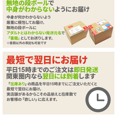
※メーカー意向により、本商品は「ランク割引対象外」「お一人様
一点限り」での販売とさせて頂いております。何卒ご了承ください
ますようお願い申し上げます。
<メーカーコメント>
最強のマッサージ
すべての男性用アネロス製品の中でも、唯一振動するモデルという
アプローチで誕生したヴァイスが、さらなる進化を遂げ「ヴァイス
2」として帰ってきました。初の振動機能付きメンズバイブレーショ
続きを読む
ンと評判を呼び、多くの賞を受賞した初代「ヴァイス」を根本から
見直し、更に豊かな機能を付加した本作。PC筋と肛門括約筋の収縮
だけでも男性のGエリアの前立腺、直腸全体、会陰部、仙骨を同時
に刺激するといった機能はもとより、「リモコン操作」や「振動パ
ターンと出力パワーの増加」など、次世代のモデルにふさわしい革
新的な向上を果たしています。
完全に自由自在のバイブレーション
「ヴァイス2」はリモコン操作により18種類の振動パターンを4段階