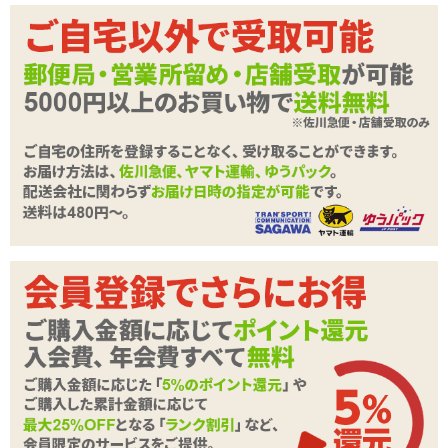
の強弱で、計72種類の振動パターンが楽しめます。また、リモコン
の先端にある「JOYジョイボタン」という圧力センサーを使って、
その圧迫具合でお好みの振動を自由に調整できます。オーガズムの
誘発状態や気分に合わせて、「JOYジョイボタン」を調整し、お好
みの振動パターンを作ってみてはいかがでしょうか。
カラー:ブラック
形状:アナルバイブ
電池:USB充電式 本体(充電完了まで120分/連続動作90分)、リモコン
(充電完了まで90分/連続動作3000分)
充電中:点滅、充電完了時:点灯
機能:振動、遠隔操作
振動:18パターン+JOYモード
強弱:4段階(パターンに含む)
素材:シリコン、ABS
操作範囲:7m
※この商品はUSB充電式です。パソコンやUSB充電機器をお持ちで
ない方は、コンセントから充電が出来る、
USB式ACアダプター
を