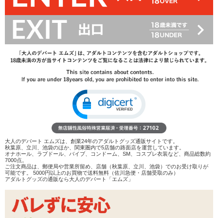
7%OFF
27,830
円(税込)
29,920円(税込)
→
レビューを見る
検討リストへ追加
レビューを書く
商品へのお問い合わせ
数量：
カートに入れる
在庫状況：
即納
商品説明
大人のデパート エムズは、創業24年のアダルトグッズ通販サイトです。
秋葉原、立川、池袋のほか、関東圏内で5店舗の路面店を運営しています。
オナホール、ラブドール、バイブ、コンドーム、SM、コスプレ衣装など、商品総数約
ココがポイント
7000点。
ご注文商品は、郵便局や営業所留め、店舗（秋葉原、立川、池袋）でのお受け取りが
✓
アネロスシリーズ唯一の電動モデルが遠隔機能を備えて
可能です。 5000円以上のお買物で送料無料（佐川急便・店舗受取のみ）
リニューアル
アダルトグッズの通販なら大人のデパート「エムズ」
✓
圧力センサーを備え、圧迫具合で動作出力が変わるモー
ドも搭載
✓
動作パターンも増え防水性も向上。振動させずとも楽し
めます