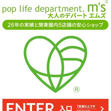
お電話でもご注文・ご相談可能です。お気軽に
0120-361-969
11-15時まで受付（土日
祝休）
アダルトグッズ通販「エムズ」TOP
アナルグッズ
ANEROS(アネロス)
ANEROS MGX SYN TRIDENT アネロス エ
ムジーエックスシン トライデント
ANEROS MGX SYN TRIDENT アネロス エムジ
ーエックスシン トライデント
5.00
レビューを見る（1）
「ANEROS アネロス エムジーエックスシン トライデント」初心者
向けのエムジーエックスがシリコンコーティングを施し、更に滑ら
かに挿入ができるようになりました