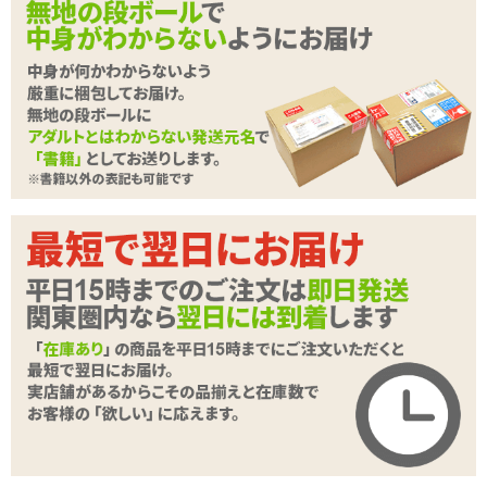
✓
アバットメント以外にフォルムの変更はなく、しっかり
と直腸内を開発します
※メーカー意向により、本商品は「ランク割引対象外」「お一人様
一点限り」での販売とさせて頂いております。何卒ご了承ください
ますようお願い申し上げます。
<メーカーコメント>
初心者も大満足!
ドライオーガズムに導くための初めてのアイテム
2004年に日本に上陸し、アネロスブランドで初めて公開されたモデ
ルのMGX。発売当初から「ドライオーガズムへの近道」として知ら
続きを読む
れ、多くのユーザーをドライへ導いた、今なお根強い人気を誇るシ
リーズです。
今回紹介する「MGXシントライデント」最大の見どころは、従来の
MGXモデルのパーフェクトなバランスはそのままに、贅沢なベルベ
ットタッチシリコンがコーティングされて肌触りが格段にアップし
たところ。MGX初のシンモデルとなっています。