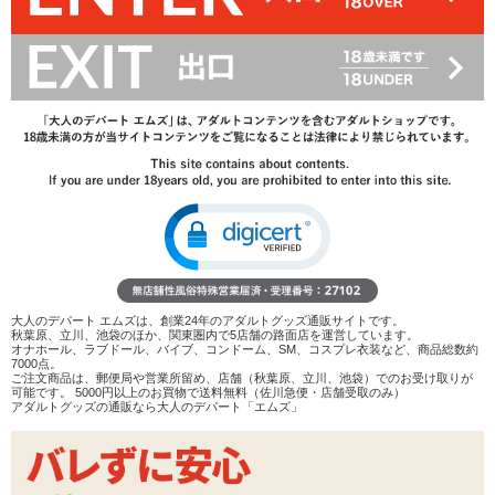
18%OFF
12,100
円(税込)
14,740円(税込)
→
レビューを見る
検討リストへ追加
レビューを書く
商品へのお問い合わせ
数量：
カートに入れる
在庫状況：
即納
大人のデパート エムズは、創業24年のアダルトグッズ通販サイトです。
秋葉原、立川、池袋のほか、関東圏内で5店舗の路面店を運営しています。
オナホール、ラブドール、バイブ、コンドーム、SM、コスプレ衣装など、商品総数約
7000点。
商品説明
ご注文商品は、郵便局や営業所留め、店舗（秋葉原、立川、池袋）でのお受け取りが
可能です。 5000円以上のお買物で送料無料（佐川急便・店舗受取のみ）
アダルトグッズの通販なら大人のデパート「エムズ」
ココがポイント
✓
初心者向けのアネロス エムジーエックスがリニューアル
✓
シリコンコーティングにより、更に滑らかな挿入感にな
っています