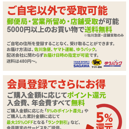
トライデントのWベースとシンシリーズのシリコンコーティング技
術を融合させることにより、最も進化したMGXとなりました。ドラ
イオーガズムに興味のある男性に向けて、本作は前立腺への刺激が
強すぎないよう適度なバランスを与えることに特化。直腸内で動き
やすいようにデザインされており、自由自在な刺激のコントロール
を実現。凹凸が少なく、全体的にバランスのよい仕様になってお
り、その優しい配慮は初心者にとっても安心して使える製品に仕上
がっています。
サイズ
頭部横幅: 20mm
柄の部分横幅: 25mm
アバットメントの中心から柄の中心の距離: 42mm
挿入可能長さ: 89mm