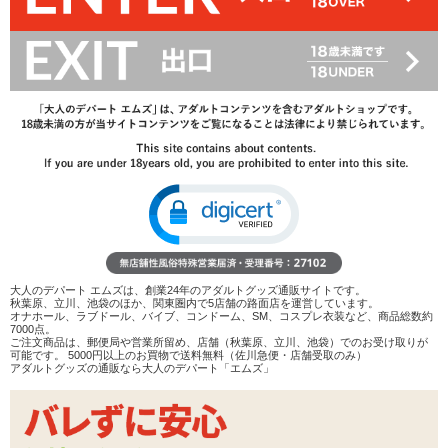
6,864
円(税込)
11,440円(税込)
→
レビューを見る
検討リストへ追加
レビューを書く
商品へのお問い合わせ
在庫状況：
販売終了
商品説明
本家前立腺マッサージグッズブランド、エムズでも取り扱い開始で
す!!
大人のデパート エムズは、創業24年のアダルトグッズ通販サイトです。
秋葉原、立川、池袋のほか、関東圏内で5店舗の路面店を運営しています。
オナホール、ラブドール、バイブ、コンドーム、SM、コスプレ衣装など、商品総数約
7000点。
『aneros(アネロス)』は前立腺マッサージグッズの始祖『Pro-
ご注文商品は、郵便局や営業所留め、店舗（秋葉原、立川、池袋）でのお受け取りが
可能です。 5000円以上のお買物で送料無料（佐川急便・店舗受取のみ）
State』を生み出したHIH社が世界統一ブランドとして立ち上げたも
アダルトグッズの通販なら大人のデパート「エムズ」
の。
アナルに挿入して前立腺を刺激し、ドライオーガズムを得るグッズ
に関しては