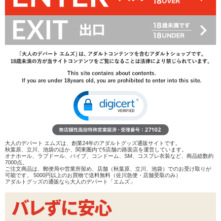
20%OFF
13,200
円(税込)
16,500円(税込)
→
レビューを見る
検討リストへ追加
レビューを書く
商品へのお問い合わせ
在庫状況：
販売終了
商品説明
大人のデパート エムズは、創業24年のアダルトグッズ通販サイトです。
ココがポイント
秋葉原、立川、池袋のほか、関東圏内で5店舗の路面店を運営しています。
オナホール、ラブドール、バイブ、コンドーム、SM、コスプレ衣装など、商品総数約
✓
柔らかな手触りのクッション系ドール、ラブビーナスに
7000点。
下腹部のみのヒップホール型が登場!
ご注文商品は、郵便局や営業所留め、店舗（秋葉原、立川、池袋）でのお受け取りが
✓
レディースMサイズのショーツが着用できるリアルサイ
可能です。 5000円以上のお買物で送料無料（佐川急便・店舗受取のみ）
アダルトグッズの通販なら大人のデパート「エムズ」
ズ
✓
足を開いた座りポーズ。騎乗位やバックスタイルがオス
スメです
<メーカーコメント>