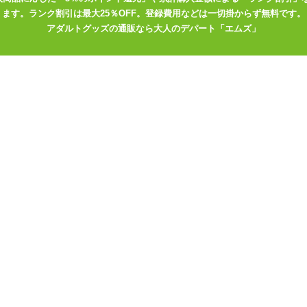
>
ラブドール用香水・香りスプレー
ます。ランク割引は最大25％OFF。登録費用などは一切掛からず無料です。
ンルで選ぶ
>
香水・香りスプレー
アダルトグッズの通販なら大人のデパート「エムズ」
ンルの商品
プティ ス
排卵期の匂い 10ml
リアルマ〇コの匂い
オタク友
ーボディ
10ml
スは最高
1,595
円
三芳の匂い
1,595
円
1,59