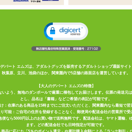
をイメージした香水シリーズ
付けられます
などと一緒にお使いください♪
ズ。
た。
入りのパンツに吹きかけて嗅ぎながらシコシコお楽しみ下さい。
のデパート エムズは、アダルトグッズを販売するアダルトショップ通販サイト
秋葉原、立川、池袋のほか、関東圏内で5店舗の路面店を運営しています。
【大人のデパート エムズの特徴】
ないよう、無地のダンボールで厳重に梱包してお届けします。伝票の発送元
とし、品名は「書籍」などご希望の表記が可能です。
届け：在庫のある商品を15時までにご注文いただくと、関東圏内なら最短で翌
取り可能：ご自宅の住所を登録することなく、郵便局や配送会社の営業所で受
川急便なら5000円以上のお買い物で送料無料です。配送会社は、ヤマト運輸
ます。どの配送会社でも日時指定が可能です。
入商品に応じた「5％のポイント還元」や累計購入金額による「ランク割引」