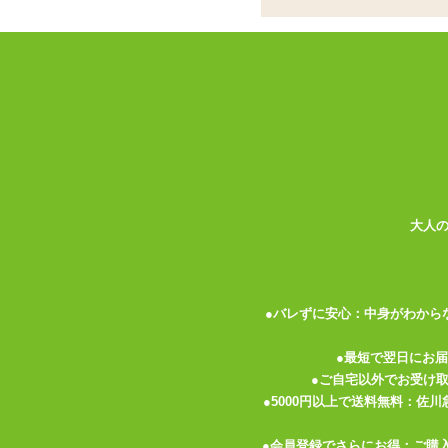
ココがポイント
✓
特殊なシチュエーションでの香り
✓
アトマイザータイプで適量を吹き
✓
オナホールやラブドール、抱き枕
<メーカーコメント>
●嗅覚から性を刺激する禁断の香りシリー
アイドルのトイレの後の匂いを再現しまし
布に吹きかけニオイを楽しんだり、お気に
大人
●バレずに安心：中身がわから
レビュー
●最短で翌日にお
●ご自宅以外でお受け
現在この商品のレビューはありません。
●5000円以上で送料無料：佐
●会員登録でさらにお得：ご購