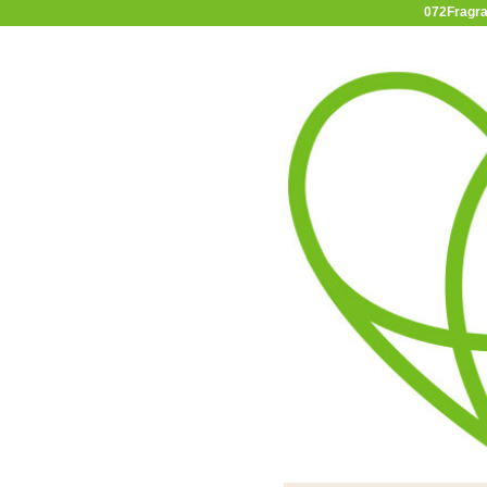
072Fr
11-15時まで受付
0120-361-969
(土日祝休)
商品を探す
ヘルプ
アダルトグッズ通販「エムズ」TOP
072Fragrance 憧れの
特殊なシチュエーションでの匂
ルがト