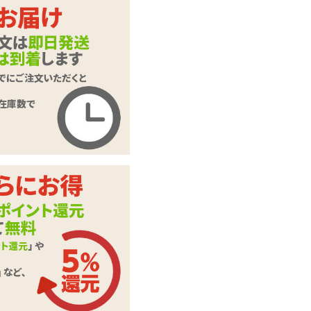
072Fragrance 憧れ
のアイドルがトイレ
商品名
で大便をしたあとの
残り香 8ml
商品コード
ONAN-027
メーカー価
1,650
円(税込)
格
購入価格
1,155
円(税込)
ポイント
52P
カテゴリ
香水・香りスプレー
この商品について問い合わせ
商品情報をメールで送る