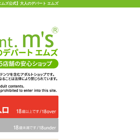
| 【エムズ公式】大人のデパート エムズ
店舗情報・地図
お買い物ガイド
ヘルプ
お問い合わせ
0
イページ
カゴを見る
アイドルがトイレで大便をしたあとの残り香 8ml
在庫状況：
販売終了
30%OFF
メーカー価格：
1,650
円(税込)
1,155
エムズ価格：
円(税込)
52P
ポイント：