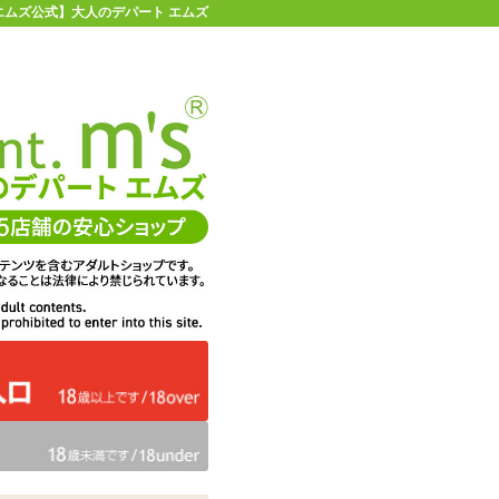
 【エムズ公式】大人のデパート エムズ
店舗情報・地図
お買い物ガイド
ヘルプ
お問い合わせ
0
イページ
カゴを見る
在庫状況：
販売終了
20%OFF
メーカー価格：
1,650
円(税込)
1,320
エムズ価格：
円(税込)
60P
ポイント：