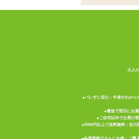
オナニーの雰囲気作
ココがポイント
✓
香りをプラスでオナニーをサポー
✓
リアルな香りではないので、雰囲
✓
少量ずつ何度も使える60ml!ロ
オナニー音声などのオナニーの雰囲気を楽
ー』発のオナニー用匂いエッセンスです。
抱き枕やオナホールなどと併せて使うこと
大人
もクオリティが高くぐっとくるのがいいで
容量は旅行用の化粧水ボトルのように透明
す。 またボトルにはラベルなどがついて
●バレずに安心：中身がわから
「生理前の人妻の股間の匂い 60ml」は
●最短で翌日にお
のようなやや酸味がかかった香りがします
●ご自宅以外でお受け
じです。 ウッと来る臭さとは違いますの
●5000円以上で送料無料：佐
●会員登録でさらにお得：ご購