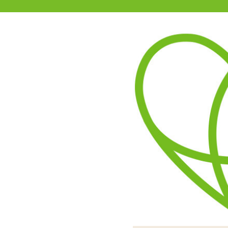
11-15時まで受付
0120-361-969
(土日祝休)
商品を探す
ヘルプ
アダルトグッズ通販「エムズ」TOP
生理前の人妻の股間の匂い 60
3.00
レビューを見る（1）
においで雰囲気づくりをし
リアルなにおいじゃないの
る甘いにお