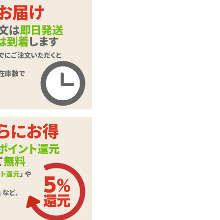
生理前の人妻の股間
商品名
の匂い 60ml
商品コード
TOY-9705002
メーカー価
1,650
円(税込)
格
購入価格
1,320
円(税込)
ポイント
60P
カテゴリ
パーティグッズ
この商品について問い合わせ
商品情報をメールで送る