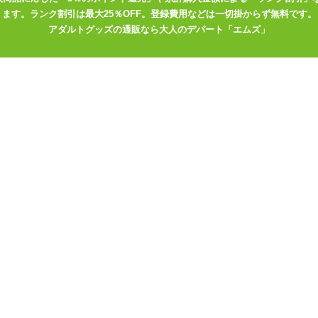
ます。ランク割引は最大25％OFF。登録費用などは一切掛からず無料です。
心配はなさそうです。 あまりかけすぎたり手についたりするとにおい
アダルトグッズの通販なら大人のデパート「エムズ」
 少量ずつ使うようにご注意ください。
ので、 におい系のグッズが初めてという方は「生理前の人妻の股間の
からお試しください。 お化粧っぽさのあるにおいなので年上のお姉さまや
。
年5月/バイブ・ディ
【2023年1月/バイブ・ディ
【2022年9月/バ