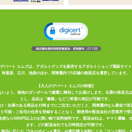
り用、非リアル系のにおいエッセンス
ト。オナホールやドールに使えるにおいつきのエッセンス
気を楽しみたい方向け
ーションではありませんのでご注意を
しめるアイテムを作っているレーベル、 『オナニーサポートセンタ
 ローションのようにとろみのあるものではなく香水のような液体で、
で雰囲気作りをするというアイテム。 パッケージに描かれたイラスト
のデパート エムズは、アダルトグッズを販売するアダルトショップ通販サイト
すね。 しっかり描きこまれた人妻の腹肉にも注目です!
秋葉原、立川、池袋のほか、関東圏内で5店舗の路面店を運営しています。
な60mlミニボトル。 ちょっぴりで充分に香りますので何度も楽しめま
【大人のデパート エムズの特徴】
いないのでお部屋に置きやすい仕様です。
ないよう、無地のダンボールで厳重に梱包してお届けします。伝票の発送元
とし、品名は「書籍」などご希望の表記が可能です。
無色透明の液体です。 ボトルのふたを開けてにおいを嗅いでみると柑橘系
届け：在庫のある商品を15時までにご注文いただくと、関東圏内なら最短で翌
。 若干のクセはありますが不快な香りではなく、お化粧品のような感
取り可能：ご自宅の住所を登録することなく、郵便局や配送会社の営業所で受
で、本格的な香りを探している方はご注意を。
川急便なら5000円以上のお買い物で送料無料です。配送会社は、ヤマト運輸
ます。どの配送会社でも日時指定が可能です。
入商品に応じた「5％のポイント還元」や累計購入金額による「ランク割引」