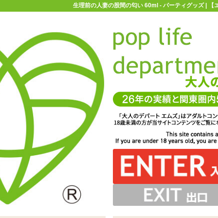
生理前の人妻の股間の匂い 60ml - パーティグッズ |
お買い物ガイド
お問い合わせ
マ
パーティグッズ
生理前の人妻の股間の匂い 60ml
ml
たい方向けのにおいエッセンス。お化粧の濃さを感じさせ
でライトフェチに安心。オナニーサポートセンターのにお
い「生理前の人妻の股間の匂い 60ml」
いエッセンス♪