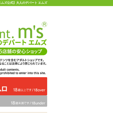
 【エムズ公式】大人のデパート エムズ
店舗情報・地図
お買い物ガイド
ヘルプ
お問い合わせ
0
イページ
カゴを見る
在庫状況：
販売終了
33%OFF
メーカー価格：
924
円(税込)
616
エムズ価格：
円(税込)
28P
ポイント：
タイプ：