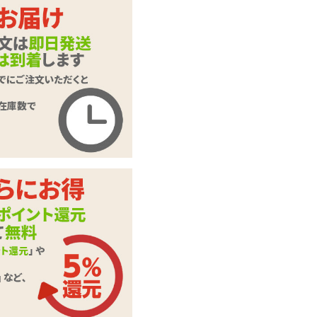
#26
#27
#25
女子校生のパンツ#2
商品名
5～#27
商品コード
TMT-524
メーカー価
924
円(税込)
格
購入価格
616
円(税込)
ポイント
28P
カテゴリ
パーティグッズ
この商品について問い合わせ
商品情報をメールで送る