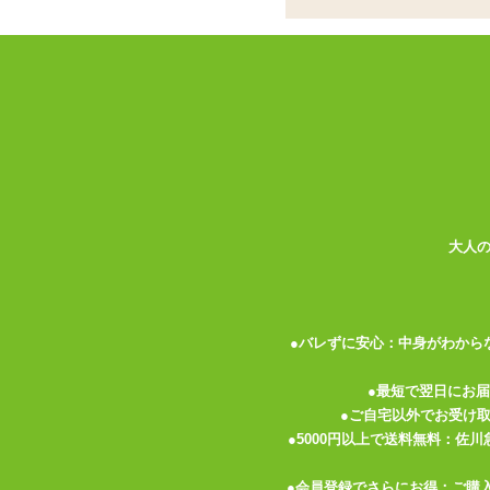
入荷するたび大好評・あっという間に売切
校生のパンツ」シリーズに新作デザインが
アダルトグッズとは思えないほど縫製がし
地ではありません。しかも、アソコの部分
にも。
数種類同時の発売ですと、選ぶ楽しみは言
をお選び下さいませ♪
大人
女子高生をイメージしたフレッシュな匂い
●バレずに安心：中身がわから
●最短で翌日にお
関連する特集ページ
●ご自宅以外でお受け
●5000円以上で送料無料：佐
●会員登録でさらにお得：ご購