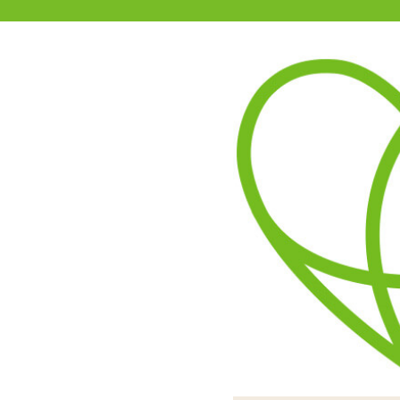
11-15時まで受付
0120-361-969
(土日祝休)
商品を探す
ヘルプ
アダルトグッズ通販「エムズ」TOP
女子校生のパンツ#25～#27
3.67
レビューを見る（3）
しっかりとしたつくりなの
ショーツはフルバッ
#26はフロントが