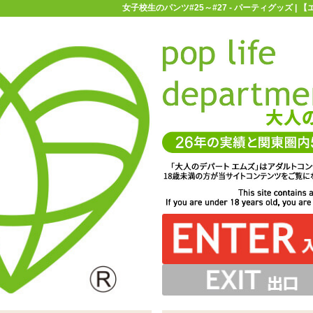
女子校生のパンツ#25～#27 - パーティグッズ |
お買い物ガイド
お問い合わせ
マ
パーティグッズ
女子校生のパンツ#25～#27
で穿くのもよし穿かせるのもよし。エアドールのオプショ
クタイプ。クロッチの当て布もしっかりございます
レース調になったピンク色の比較的シンプルなタイプ
女子校生のパンツ#26
ンとしてもお使いいただけます