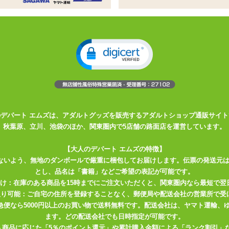
れてしまう女子高生がリアルに履いてそうなデザインが好評の、「女子
登場です♪
っかりしていて、決して安価なコスチュームにありがちなペラペラの生
に当たる生地がちゃんと2重になっていて、実用性抜群なので普段履き
わずもがな。きっとあなたの好みの一着があるはず。お好きなデザイン
のデパート エムズは、アダルトグッズを販売するアダルトショップ通販サイト
秋葉原、立川、池袋のほか、関東圏内で5店舗の路面店を運営しています。
付き。
【大人のデパート エムズの特徴】
ないよう、無地のダンボールで厳重に梱包してお届けします。伝票の発送元
とし、品名は「書籍」などご希望の表記が可能です。
届け：在庫のある商品を15時までにご注文いただくと、関東圏内なら最短で翌
取り可能：ご自宅の住所を登録することなく、郵便局や配送会社の営業所で受
川急便なら5000円以上のお買い物で送料無料です。配送会社は、ヤマト運輸
ます。どの配送会社でも日時指定が可能です。
入商品に応じた「5％のポイント還元」や累計購入金額による「ランク割引」