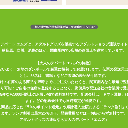
香り付きランジェリーシリーズ
ク入り
のパンティー
。 封を開ければにおい立つマニアの香り!! においフェチ向けの香り
のデパート エムズは、アダルトグッズを販売するアダルトショップ通販サイト
した。
秋葉原、立川、池袋のほか、関東圏内で5店舗の路面店を運営しています。
ん向けのマイルドな香りのものから、 ガチよりの方向けのちょっとキ
【大人のデパート エムズの特徴】
対応できそうなアイテムです。 真空パックのように密封された状態なの
ないよう、無地のダンボールで厳重に梱包してお届けします。伝票の発送元
同時に新鮮な香りをお楽しみいただけます。
とし、品名は「書籍」などご希望の表記が可能です。
届け：在庫のある商品を15時までにご注文いただくと、関東圏内なら最短で翌
いシンプルな白無地のパンティー。 布地は薄手で、ツルっとした手触り
取り可能：ご自宅の住所を登録することなく、郵便局や配送会社の営業所で受
 子宮の臭いは、マイルド系。 香水系の甘い香りが強めについていま
川急便なら5000円以上のお買い物で送料無料です。配送会社は、ヤマト運輸
でしょう。
ます。どの配送会社でも日時指定が可能です。
入商品に応じた「5％のポイント還元」や累計購入金額による「ランク割引」
ます。ランク割引は最大25％OFF。登録費用などは一切掛からず無料です。
すると、 しっかり洗うまでなかなか落ちません。 残り香があると困る
アダルトグッズの通販なら大人のデパート「エムズ」
格的な香りがは本当にきついので要注意です。