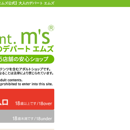
 【エムズ公式】大人のデパート エムズ
店舗情報・地図
お買い物ガイド
ヘルプ
お問い合わせ
0
イページ
カゴを見る
在庫状況：
販売終了
10%OFF
メーカー価格：
1,650
円(税込)
1,485
エムズ価格：
円(税込)
67P
ポイント：