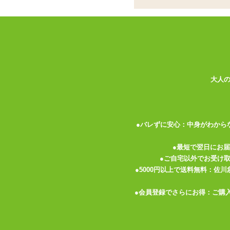
ココがポイント
✓
マイルドからガチ系までを揃えた
✓
におい漏れの心配のない密封パッ
✓
シンプルな白無地、光沢ある素材
見た目は普通のランジェリーやコスチューム
大人
付きグッズ、性臭シリーズを入荷いたしま
においのラインナップはライトなフェチさ
ツいものまで。 幅広い層のフェチさんに
●バレずに安心：中身がわから
でにおい漏れの心配ナシ。 プレイ開始と
●最短で翌日にお
性臭 パンティーはレースや飾りなどのな
●ご自宅以外でお受け
の光沢のある素材です。 性臭 パンティー
●5000円以上で送料無料：佐
す。 ライトなマニア向けの香りといえる
●会員登録でさらにお得：ご購
全ての香りに共通して手などににおい移り
という方はお気をつけください。 特に本