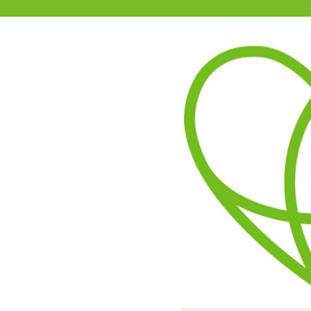
11-15時まで受付
0120-361-969
(土日祝休)
商品を探す
ヘルプ
アダルトグッズ通販「エムズ」TOP
性臭 パンティー 子宮の臭い
密封されたパック入り!マイ
性臭 パンティーは3
外観は白無
布地はやや