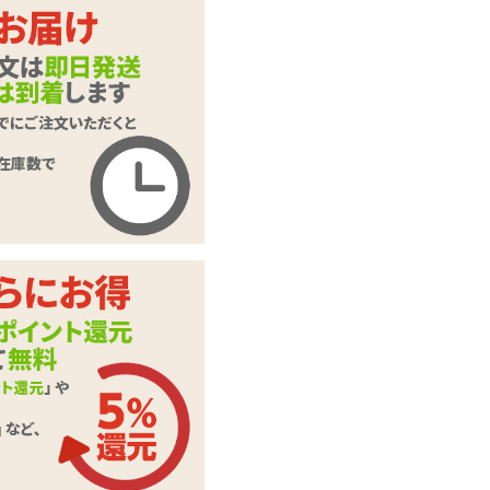
性臭 パンティー 子
商品名
宮の臭い
商品コード
SC000420
メーカー価
1,650
円(税込)
格
購入価格
1,485
円(税込)
ポイント
67P
カテゴリ
パーティグッズ
ポリエステル・その
素材・成分
他
この商品について問い合わせ