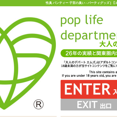
性臭 パンティー 子宮の臭い - パーティグッズ |
お買い物ガイド
お問い合わせ
マ
パーティグッズ
性臭 パンティー 子宮の臭い
ルド系なのでライトユーザー向け「性臭 パンティー 子宮
種類。マイルド系からマニア向けまでが揃っています
地、装飾のないシンプルなパンティーです
薄め。ツルっとした光沢のある素材です
の臭い」