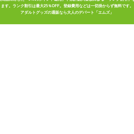
と、挿入時にしっかり「入っている」充足感を得られる太さです。これ
ます。ランク割引は最大25％OFF。登録費用などは一切掛からず無料です。
アダルトグッズの通販なら大人のデパート「エムズ」
よりバリエーション豊かな快感が楽しめます。
のWomanizerです。
ター
バー2個/トイポーチ
ー、ラズベリー
作120分)