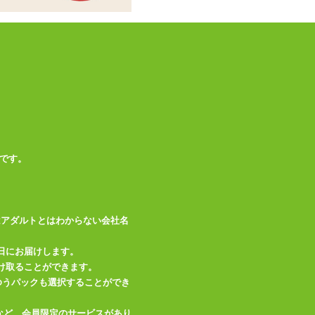
素材・成分
シリコン、ABS
取扱説明書、充電ケ
付属品
ーブル、予備キャッ
プ、収納袋
メーカー1年保証、
備考
防水(IPX7)
この商品について問い合わせ
です。
商品情報をメールで送る
はアダルトとはわからない会社名
日にお届けします。
け取ることができます。
、ゆうパックも選択することができ
など、会員限定のサービスがあり