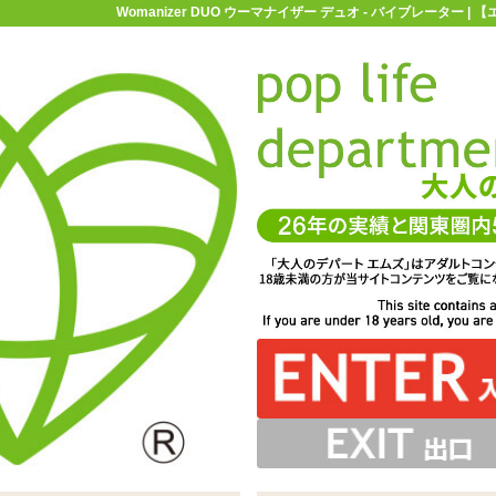
Womanizer DUO ウーマナイザー デュオ - バイブレーター 
お買い物ガイド
お問い合わせ
マ
バイブレーター
クリ吸引機能付きバイブ
Womanizer DUO ウ
イザー デュオ
ドアウトにタッチセンサーを搭載。密着している間だけ動作
ドアウトと同じですが、細かなところに修正が入っていま
があるフォルム。表面はシリコンコーティングされマット
内蔵され、触れている間だけ動作をします。挿入部もセン
しまえます。チャームやフリンジがついて他モデルよりも
1度押すとON/OFFが切り替わります。ON中に吸引口を
、Gスポットを捉えやすくなりました。直径3cm程ですの
充電中は吸引口内部が点滅し、完了すると点灯します
外すことが可能。お手入れの際も衛生的に扱えます
キャップ、USBケーブル、収納袋が付属します
は硬いですが曲げることは可能です
、挿入していても吸引口が触れていなければ振動すること
で確認しましょう。十字に配置されたボタンは左・下がク
anizer ウーマナイザー デュオ ボルドー」
を選ぶ要因にはならないでしょう
す ※サイズはエムズ実測値です
ゴージャスなところもポイント
な質感です
動。一番上のボタンは振動パターンを変更できます。吸引
ません ※サイズはエムズ実測値です
振動共に個別停止も可能です