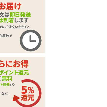
ラズベリー
ブルーベリー
Womanizer DUO ウ
商品名
ーマナイザー デュ
オ
商品コード
050302143
メーカー価
32,609
円(税込)
格
購入価格
32,609
円(税込)
ポイント
1482P
クリ吸引機能付きバ
カテゴリ
イブ
73db(未起動時 40d
音の大きさ
b)