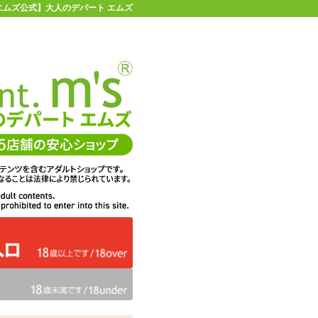
| 【エムズ公式】大人のデパート エムズ
店舗情報・地図
お買い物ガイド
ヘルプ
お問い合わせ
0
イページ
カゴを見る
ーマナイザー デュオ
在庫状況：
販売終了
メーカー価格：
32,609
円(税込)
32,609
エムズ価格：
円(税込)
1482P
ポイント：
カラー：
ボルドー
ブラック