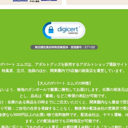
ほしいときだけ振動・吸引!
できる、バージョンアップしたウーマ
ナイザー インサイドアウトにタッチセンサーが内蔵
ポットを的確に刺激します
のデパート エムズは、アダルトグッズを販売するアダルトショップ通販サイト
てにくくなっています
秋葉原、立川、池袋のほか、関東圏内で5店舗の路面店を運営しています。
サーつき!】
【大人のデパート エムズの特徴】
ないよう、無地のダンボールで厳重に梱包してお届けします。伝票の発送元
感を味わえると話題の「インサイドアウト」の進化版が「DUO」
とし、品名は「書籍」などご希望の表記が可能です。
タッチセンサー」つきで、吸引口に肌が触れただけで振動が始まりま
届け：在庫のある商品を15時までにご注文いただくと、関東圏内なら最短で翌
取り可能：ご自宅の住所を登録することなく、郵便局や配送会社の営業所で受
好みの方から、イクときは強めの刺激が欲しい!という方まで対応可能。
川急便なら5000円以上のお買い物で送料無料です。配送会社は、ヤマト運輸
ーブを描き、先端はぷっくりと膨らんで、Gスポットにしっかり刺激を
ます。どの配送会社でも日時指定が可能です。
入商品に応じた「5％のポイント還元」や累計購入金額による「ランク割引」