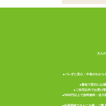
タッチセンサー内蔵で
中と外を同時に刺激
ナイザー
ココがポイント
✓
挿入と吸引が同時に行えるウーマ
✓
挿入部に膨らみが付き、よりGス
大人
✓
形状上、挿入をしないとクリへ当
<メーカーコメント>
【吸引と挿入が一緒に楽しめ、タッチセン
●バレずに安心：中身がわから
吸引と挿入が同時に楽しめ今までにない快
「プレミアム」にも搭載されている機能「
●最短で翌日にお
す!
●ご自宅以外でお受け
豊富な12段階の出力で、繊細な振動がお
●5000円以上で送料無料：佐
挿入部分は、先端に向かってゆるやかにカ
与えます。
●会員登録でさらにお得：ご購