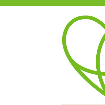
11-15時まで受付
0120-361-969
(土日祝休)
商品を探す
ヘルプ
アダルトグッズ通販「エムズ」TOP
Womanizer DUO ウーマナ
4.63
レビューを見る（8）
ウーマナイザー インサイ
おおよその形状はインサイ
挿入部がある分少々ゴツさ
吸引口にタッチセンサーが
袋は透けないので安心して
電源スイッチは背面に配置。
挿入部は少し膨らみが付き
動作はUSB充電式。
キャップ部分は取り
取扱説明書、予備
挿入部
サーに連動していますので
触ると動きますので、それ
する「Wom
で人
リ吸引、右・上が挿入部振
はあり