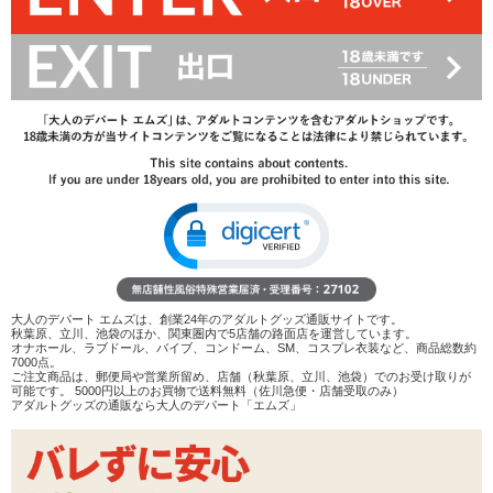
13%OFF
4,114
円(税込)
4,722円(税込)
→
レビューを見る
検討リストへ追加
レビューを書く
商品へのお問い合わせ
数量：
カートに入れる
在庫状況：
即納
大人のデパート エムズは、創業24年のアダルトグッズ通販サイトです。
秋葉原、立川、池袋のほか、関東圏内で5店舗の路面店を運営しています。
オナホール、ラブドール、バイブ、コンドーム、SM、コスプレ衣装など、商品総数約
7000点。
商品説明
ご注文商品は、郵便局や営業所留め、店舗（秋葉原、立川、池袋）でのお受け取りが
可能です。 5000円以上のお買物で送料無料（佐川急便・店舗受取のみ）
アダルトグッズの通販なら大人のデパート「エムズ」
ココがポイント
✓
揺らすようなトルネード振動で膣壁全体を刺激する2点
責めバイブ
✓
本体は硬めでしっかりした挿入感、クリバイブは柔軟に