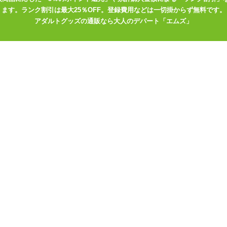
ます。ランク割引は最大25％OFF。登録費用などは一切掛からず無料です。
アダルトグッズの通販なら大人のデパート「エムズ」
動作30分)
やUSB充電機器をお持ちでない方は、コンセントから充電が出来る、
なってください。