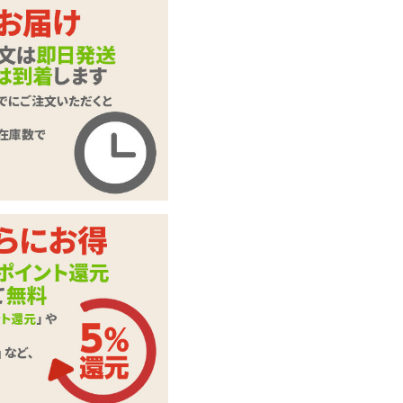
LINEAR PISTON IB
OVIBE 25 リニアピ
商品名
ストンイボバイブ 2
5
商品コード
UPPP-302
メーカー価
9,982
円(税込)
格
購入価格
6,941
円(税込)
ポイント
315P
カテゴリ
ピストンバイブ
本体サイ
202×38×38mm
ズ・容量
付属品
充電用USBケーブル