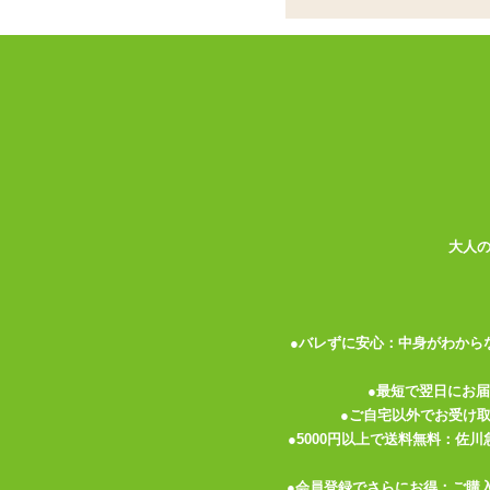
電式の1本型バイブ
ココがポイント
✓
揺さぶるようにピストンを行う1
✓
振動とピストンは個別に操作が可
✓
動作はUSB充電式。生活防水仕
<メーカーコメント>
ドドドドッと揺さぶる前後運動を繰り返すや
高磁力のフェライトを採用し更にハイパワー
大人
グイグイ奥突き!!肉壁ゾリゾリ!!
ピストン強弱5パターン×振動強弱5パター
やさしい肌触り。
IPX5等級の防水仕様なのでお手入れも楽
●バレずに安心：中身がわから
しかも静音設計。
※本体:充電時間約210分
●最短で翌日にお
※本体:最大連続稼働時間約30分(初期振動パ
●ご自宅以外でお受け
※放水ノズルを使って噴流水を最低3分間
●5000円以上で送料無料：佐
※付属品:USBマグネット式充電ケーブル
●会員登録でさらにお得：ご購