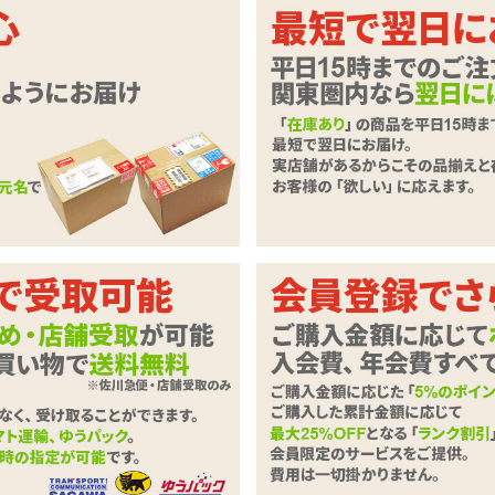
ンで膣奥へボコボコ突き込むUSB充