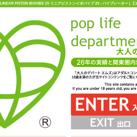
LINEAR PISTON IBOVIBE 25 リニアピストンイボバイブ 25 - バイブレーター
お買い物ガイド
お問い合わせ
マ
バイブレーター
ピストンバイブ
LINEAR PISTON IBOVIBE 
BE 25 リニアピストンイボバイブ 25
み合わせることで、全25パターンの組み合わせが楽しめま
う1本型バイブ「LINEAR PISTON IBOVIBE 25 リ
をつけることで刺激度をアップ。生活防水仕様ですので水
が可能。共に2秒程度長押しでON/OFFを切り替え、ON
動作はUSB充電式です
再度押すとパターンが変わります
ニアピストンイボバイブ 25」
没にはご注意を
す