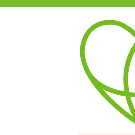
11-15時まで受付
0120-361-969
(土日祝休)
商品を探す
ヘルプ
アダルトグッズ通販「エムズ」TOP
LINEAR PISTON IBOVI
4.50
レビューを見る（2）
振動とピストンの強弱を組
揺さぶるような動きでピストンを行
表面にモコモコとしたイボ
ピストンと振動は個別に操作
中に