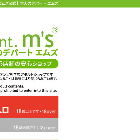
 | 【エムズ公式】大人のデパート エムズ
店舗情報・地図
お買い物ガイド
ヘルプ
お問い合わせ
0
イページ
カゴを見る
25 リニアピストンイボバイブ 25
在庫状況：
販売終了
30%OFF
メーカー価格：
9,982
円(税込)
6,941
エムズ価格：
円(税込)
315P
ポイント：