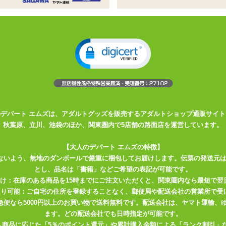
本型バイブがイボ突起を付けて登場
能。余計な凹凸がないので動作に集中しやすい
様なので水没にご注意を
みつきリニアピストンバイブにイボ付きverが登場!
に進化っ!リニアピストンバイブとの対比で磁力が約20%以上UP!
のデパート エムズは、アダルトグッズを販売するアダルトショップ通販サイト
秋葉原、立川、池袋のほか、関東圏内で5店舗の路面店を運営しています。
ン=計25パターンから味わえる悶絶イボゾリ快感♪高品質シリコン仕様で
【大人のデパート エムズの特徴】
々。
ないよう、無地のダンボールで厳重に梱包してお届けします。伝票の発送元
とし、品名は「書籍」などご希望の表記が可能です。
届け：在庫のある商品を15時までにご注文いただくと、関東圏内なら最短で翌
ターン未変更時) IPX5
取り可能：ご自宅の住所を登録することなく、郵便局や配送会社の営業所で受
あてる試験(浸水は不可となります)
川急便なら5000円以上のお買い物で送料無料です。配送会社は、ヤマト運輸
ます。どの配送会社でも日時指定が可能です。
入商品に応じた「5％のポイント還元」や累計購入金額による「ランク割引」