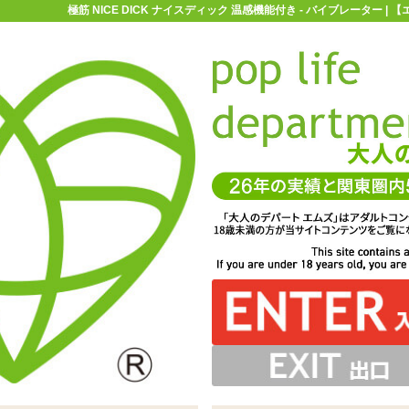
極筋 NICE DICK ナイスディック 温感機能付き - バイブレーター 
お買い物ガイド
お問い合わせ
マ
バイブレーター
ピストンバイブ
極筋 NICE DICK ナイスディッ
ィック 温感機能付き
すが、ピストン/スイングと振動が連動するパターンのみの
し、リアルな造形と弾力も再現。動作させずにそのまま楽
加熱機能も備えた、遠隔操作可能で電動ディルド「極筋
スイングと振動、加熱機能をそれぞれ操作が可能です
 DICK ナイスディック－温感機能付き」
しむのもおすすめ
動作になります