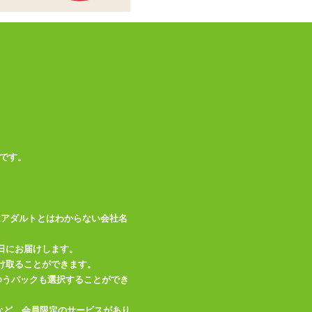
【本体】USB充電式
動力
【リモコン】23A12
V電池
振動10パターン、ス
イング10パターン、
機能
ピストン10パター
ン、温感、遠隔（範
囲10m）
です。
素材・成分
シリコン、ABS
充電用USBケーブル
付属品
(Type A)、リモコ
はアダルトとはわからない会社名
ン、23A12V電池
備考
防水(IPX5)
日にお届けします。
け取ることができます。
、ゆうパックも選択することができ
この商品について問い合わせ
など、会員限定のサービスがあり