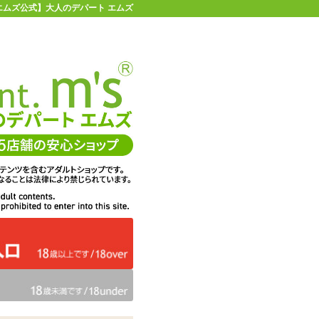
| 【エムズ公式】大人のデパート エムズ
店舗情報・地図
お買い物ガイド
ヘルプ
お問い合わせ
0
イページ
カゴを見る
ク 温感機能付き
在庫状況：
即納
14%OFF
メーカー価格：
10,188
円(税込)
8,712
エムズ価格：
円(税込)
396P
ポイント：
数量：