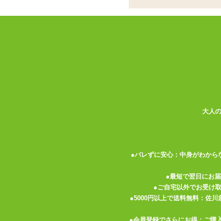
ココがポイント
✓
スイングピストンと加熱機能も付
✓
スイングとピストンは連動。リモ
✓
ウォーターシリコン製で、加熱機
しい方に
<メーカーコメント>
ピストン＋回転＋振動＋温感機能が付いた
10種類回転ピストンx10種類振動=100
約40℃のち●内快感温度まで加熱できます
大人
人肌のような触感のウォーターシリコン素
IPX5防水仕様、強力吸盤付き。
充電はUSBで簡単充電。
●バレずに安心：中身がわから
カラー:ナチュラル
●最短で翌日にお
形状:一本型
●ご自宅以外でお受け
電池:本体 USB充電式(充電完了まで 90分/
●5000円以上で送料無料：佐
充電中:点滅、充電完了時:点灯
機能:振動、スイング、ピストン、温感、
●会員登録でさらにお得：ご購