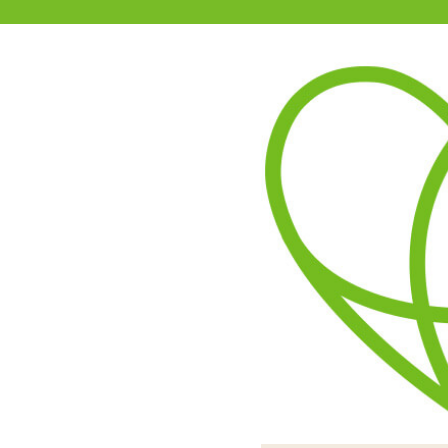
11-15時まで受付
0120-361-969
(土日祝休)
商品を探す
ヘルプ
アダルトグッズ通販「エムズ」TOP
極筋 NICE DICK ナイスデ
本体のみでも動作は可能で
ウォーターシリコンを使用
スイングピストンと振動、
リモコンはピストン/
NICE