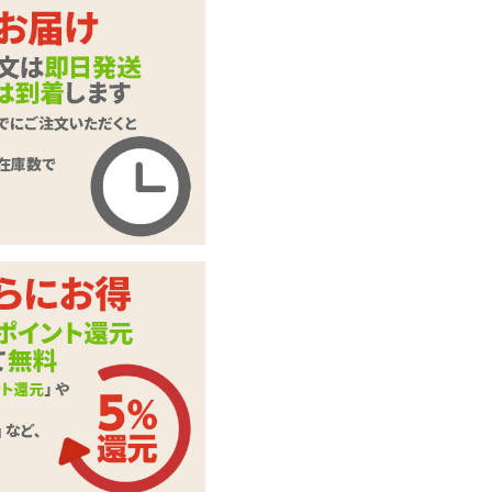
カートに入れる
極筋 NICE DICK ナ
商品名
イスディック 温感
機能付き
商品コード
PREM-066
メーカー価
10,188
円(税込)
格
購入価格
8,712
円(税込)
ポイント
396P
カテゴリ
ピストンバイブ
本体サイ
全長185-205mm、
ズ・容量
最大径42mm