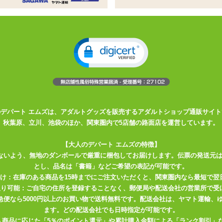
いた、遠隔操作が可能な吸盤付き電動ディルド
コンからは振動とそれぞれ個別操作ができます
能も相まって挿入時の充足感はピカイチ。刺激もリアルさも欲
超リアルなディルドバイブ！
種類パターン！！
。
のデパート エムズは、アダルトグッズを販売するアダルトショップ通販サイト
材採用！
秋葉原、立川、池袋のほか、関東圏内で5店舗の路面店を運営しています。
【大人のデパート エムズの特徴】
ないよう、無地のダンボールで厳重に梱包してお届けします。伝票の発送元
とし、品名は「書籍」などご希望の表記が可能です。
届け：在庫のある商品を15時までにご注文いただくと、関東圏内なら最短で翌
取り可能：ご自宅の住所を登録することなく、郵便局や配送会社の営業所で受
連続動作 60分)、リモコン 23A12V電池
川急便なら5000円以上のお買い物で送料無料です。配送会社は、ヤマト運輸
ます。どの配送会社でも日時指定が可能です。
遠隔
入商品に応じた「5％のポイント還元」や累計購入金額による「ランク割引」