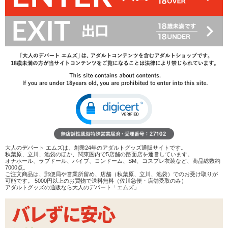
6%OFF
8,305
円(税込)
8,800円(税込)
→
レビューを見る
検討リストへ追加
レビューを書く
商品へのお問い合わせ
在庫状況：
販売終了
商品説明
大人のデパート エムズは、創業24年のアダルトグッズ通販サイトです。
ココがポイント
秋葉原、立川、池袋のほか、関東圏内で5店舗の路面店を運営しています。
オナホール、ラブドール、バイブ、コンドーム、SM、コスプレ衣装など、商品総数約
✓
先端が細い蕾のような形。3箇所のモーターで刺激する2
7000点。
点責めバイブ
ご注文商品は、郵便局や営業所留め、店舗（秋葉原、立川、池袋）でのお受け取りが
✓
ヘッド、根元、クリバイブに配置されたモーターが交互
可能です。 5000円以上のお買物で送料無料（佐川急便・店舗受取のみ）
アダルトグッズの通販なら大人のデパート「エムズ」
に振動するユニークなパターンを搭載
✓
軽い力で簡単に電源がONになります。持ち運びの際は
電池を抜くのがオススメ
<メーカーコメント>