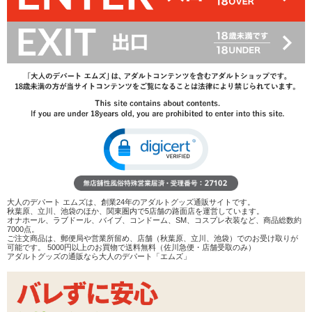
レビューを見る
検討リストへ追加
レビューを書く
商品へのお問い合わせ
在庫状況：
販売終了
商品説明
ココがポイント
✓
動物モチーフのシリコン製トイ、ZOOバイブシリーズ開
園♪
大人のデパート エムズは、創業24年のアダルトグッズ通販サイトです。
秋葉原、立川、池袋のほか、関東圏内で5店舗の路面店を運営しています。
✓
Bluetooth内蔵で専用アプリにも対応、本体のみでも充
オナホール、ラブドール、バイブ、コンドーム、SM、コスプレ衣装など、商品総数約
分楽しめます
7000点。
ご注文商品は、郵便局や営業所留め、店舗（秋葉原、立川、池袋）でのお受け取りが
✓
Gスポットにしっかり当たるサイをモチーフにした突起
可能です。 5000円以上のお買物で送料無料（佐川急便・店舗受取のみ）
の2点責めバイブ
アダルトグッズの通販なら大人のデパート「エムズ」
<メーカーコメント>
ダブルモーター搭載で2か所を同時に刺激する。人体工学に基づいた
高品質デザインローター