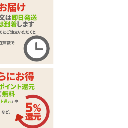
Fun Factory DIVA D
商品名
OLPHIN ディーバド
ルフィン ピンク
商品コード
050301106
メーカー価
13,200
円(税込)
格
購入価格
12,980
円(税込)
ポイント
590P
カテゴリ
バイブレーター
58db(未起動時 40d
音の大きさ
b)
素材・成分
シリコン
※電池は付属してい
付属品