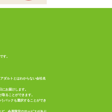
ません
生活防水(水没・丸
備考
洗い不可)
この商品について問い合わせ
商品情報をメールで送る
です。
はアダルトとはわからない会社名
日にお届けします。
け取ることができます。
、ゆうパックも選択することができ
など、会員限定のサービスがあり