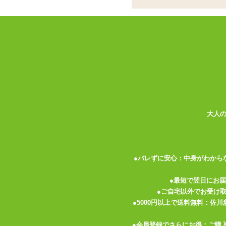
充電でも電池でも動く
ココがポイント
✓
充電でも乾電池でも動く、ハイブ
✓
イルカの頭のような形の細身なヘ
✓
充電式として使うには別売りのFun 
<メーカーコメント>
キャッチコピーは「FUTURE IS HERE!」
のバイブを開発しました。
大人
このハイブリッドシリーズなら、きちんと
のデメリットと、電池を買い置きしておか
使いたい時にすぐ使えて、なおかつ電池は
●バレずに安心：中身がわから
今までに無かった、充電式と乾電池式、両
●最短で翌日にお
小さすぎない、ちょうど良いミドルサイズ
●ご自宅以外でお受け
方にもおすすめです。
●5000円以上で送料無料：佐
●会員登録でさらにお得：ご購
●単4×2本乾電池式/USB充電式(
ハイブリッ