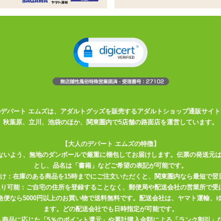
。ハイブリッドタイプの1本型バイブ
リッドタイプのシリコン製バイブ
ッド。ポイントへの刺激などにオススメ
Factory ハイブリッドキットが必要です!
Fun Factory
が最先端の技術を用いて「充電でも乾電池でも動く」未来
のデパート エムズは、アダルトグッズを販売するアダルトショップ通販サイト
秋葉原、立川、池袋のほか、関東圏内で5店舗の路面店を運営しています。
充電をしていないと「使いたい時にすぐ使えない」という充電式バイブ
なければならないという乾電池式バイブのデメリットをどちらも解消!
【大人のデパート エムズの特徴】
繰り返し使えるので余計なゴミが出ず、とってもエコ。
ないよう、無地のダンボールで厳重に梱包してお届けします。伝票の発送元
とし、品名は「書籍」などご希望の表記が可能です。
方の良さを兼ね備えたバイブなのです。挿入部分はサイズが大きすぎず
届け：在庫のある商品を15時までにご注文いただくと、関東圏内なら最短で翌
。
Fun Factory
ならではのモチモチとしたシリコンで、バイブ初心者の
取り可能：ご自宅の住所を登録することなく、郵便局や配送会社の営業所で受
川急便なら5000円以上のお買い物で送料無料です。配送会社は、ヤマト運輸
ます。どの配送会社でも日時指定が可能です。
入商品に応じた「5％のポイント還元」や累計購入金額による「ランク割引」
ドキット
使用の場合)