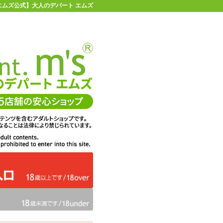
 | 【エムズ公式】大人のデパート エムズ
店舗情報・地図
お買い物ガイド
ヘルプ
お問い合わせ
0
イページ
カゴを見る
ンク
在庫状況：
販売終了
2%OFF
メーカー価格：
13,200
円(税込)
12,980
エムズ価格：
円(税込)
590P
ポイント：