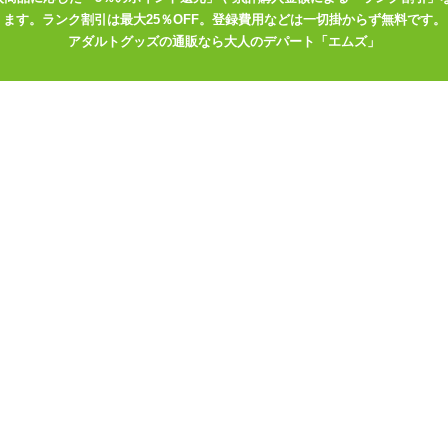
ます。ランク割引は最大25％OFF。登録費用などは一切掛からず無料です。
アダルトグッズの通販なら大人のデパート「エムズ」
バイブ。最も先端が細く、ゆるやかなカーブで入れやすいので、バイブ
電完了まで16時間/連続動作75分)
も使えるハイブリッドシリーズ、1本型バイブはこちら
 ブラックベリー