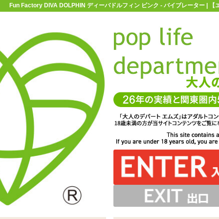
Fun Factory DIVA DOLPHIN ディーバドルフィン ピンク - バイブレーター
お買い物ガイド
お問い合わせ
マ
バイブレーター
Fun Factory DIVA DOLPHIN ディーバドルフィン ピ
LPHIN ディーバドルフィン ピンク
A DOLPHIN ディーバドルフィン ピンク」充電でも乾電池でも動作
いシリコン製。ローションを併用するときはは水溶性のも
分。細身なので挿入しやすくポイント刺激にもオススメで
です。※電池は付属していないので別途お買い求めになって
 HYBRID KIT ハイブリッドキット」があればUSB充電式とし
ボタンを2秒ほど長押し。強弱やパターンは+と₋で切り替えま
で挿入しながらの微妙な角度調節も可能です
を押しながら、ロック解除は+を押しながらFUNボタンを
イブリッドタイプの1本型バイブです
のをお使いください
ても使えます
ください
す
体が震えるまで押してください