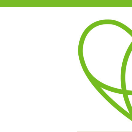
11-15時まで受付
0120-361-969
(土日祝休)
商品を探す
ヘルプ
アダルトグッズ通販「エムズ」TOP
Fun Factory DIVA DO
4.00
レビューを見る（1）
「Fun Factory DIV
表面はサラっと肌当たりよ
イルカちゃんの形の先端部
動作電池は単4電池×2本
別売りの「Fun Factory
電源のON/OFFはFUN
しなりがあるの
す。誤動作防止のロックは-
するハ
本