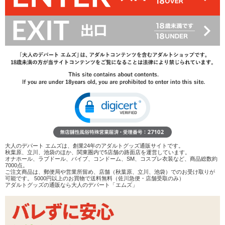
2%OFF
14,080
円(税込)
14,300円(税込)
→
レビューを見る
検討リストへ追加
レビューを書く
商品へのお問い合わせ
在庫状況：
販売終了
商品説明
大人のデパート エムズは、創業24年のアダルトグッズ通販サイトです。
秋葉原、立川、池袋のほか、関東圏内で5店舗の路面店を運営しています。
オナホール、ラブドール、バイブ、コンドーム、SM、コスプレ衣装など、商品総数約
ココがポイント
7000点。
ご注文商品は、郵便局や営業所留め、店舗（秋葉原、立川、池袋）でのお受け取りが
✓
人気のメーカー『FunFactory』のUSB充電式一本型バ
可能です。 5000円以上のお買物で送料無料（佐川急便・店舗受取のみ）
イブ
アダルトグッズの通販なら大人のデパート「エムズ」
✓
曲がった先端でGスポットを・モコモコボディで入り口
を刺激出来て確かな満足感
✓
パワフルな振動が出来て動作音は控えめな高い静音性