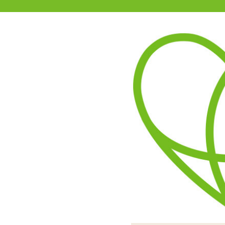
11-15時まで受付
0120-361-969
(土日祝休)
商品を探す
ヘルプ
アダルトグッズ通販「エムズ」TOP
S
SMVIP 強力吸盤 2個入り
大きな吸盤で壁や床に設置し
使用イメージ。吸盤側のD
吸着はアームの上げ下
し力を入れたぐらいでは簡