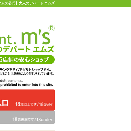
| 【エムズ公式】大人のデパート エムズ
店舗情報・地図
お買い物ガイド
ヘルプ
お問い合わせ
0
イページ
カゴを見る
在庫状況：
即納
3,025
エムズ価格：
円(税込)
137P
ポイント：
数量：
カートに入れる