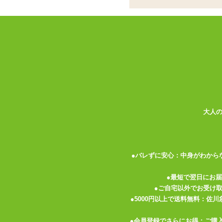
ココがポイント
✓
壁や床にグッズを接続・固定でき
✓
風呂場の壁のようなつるっとした
ださい
✓
本品は吸盤のみ。接続するグッズ
<メーカーコメント>
強力吸盤は、信頼性と使いやすさを兼ね備
強力な吸着力は、平らな表面にしっかりと
取り付けは非常に簡単で、専門的な道具や
大人
吸盤を表面に押し付け、ロックするだけで
吸盤を取り外す際も、残留物や傷をつける
●バレずに安心：中身がわから
※こちらの商品は『吸盤、フック金具』の
●最短で翌日にお
※注意事項
●ご自宅以外でお受け
ガラス、鏡面やドア等、壊れ歪みの恐れが
●5000円以上で送料無料：佐
本製品はジョークグッズとなります。
その他の目的でご使用になられた際の責任
●会員登録でさらにお得：ご購