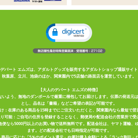
るようにする、Dカン付きの大型吸盤
面なら強力に密着。吸盤に強く体重がかかる使い方は避けてく
を別途ご用意ください
えた優れた製品です。
取り付き、固定します。
穴あけ作業は必要ありません。
のデパート エムズは、アダルトグッズを販売するアダルトショップ通販サイト
、即座に使用できます。
秋葉原、立川、池袋のほか、関東圏内で5店舗の路面店を運営しています。
ことなく、簡単に取り外すことができます。
【大人のデパート エムズの特徴】
ないよう、無地のダンボールで厳重に梱包してお届けします。伝票の発送元
みです。手枷足枷等は付属しておりません。
とし、品名は「書籍」などご希望の表記が可能です。
届け：在庫のある商品を15時までにご注文いただくと、関東圏内なら最短で翌
取り可能：ご自宅の住所を登録することなく、郵便局や配送会社の営業所で受
ある場所へのご使用はご遠慮ください。
川急便なら5000円以上のお買い物で送料無料です。配送会社は、ヤマト運輸
ます。どの配送会社でも日時指定が可能です。
等一切負いかねますのでご了承ください。
入商品に応じた「5％のポイント還元」や累計購入金額による「ランク割引」