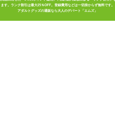
ます。ランク割引は最大25％OFF。登録費用などは一切掛からず無料です。
50
アダルトグッズの通販なら大人のデパート「エムズ」
ル
>
SM小道具
>
SMVIP(エスエムビップ)