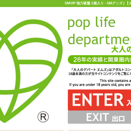
SMVIP 強力吸盤 2個入り - SMグッズ 
お買い物ガイド
お問い合わせ
マ
Mグッズ
SM小道具
SMVIP 強力吸盤 2個入り
、拘束具をかける場所を作るサポートグッズ「SMVIP 強
カンに、枷側のフックや縄などを取り付けて使います。少
げのみ。女性でも簡単に、かつ強力に吸着できます
単には取れませんが、体重がかかるような使い方は避けて
力吸盤 2個入り」
ください