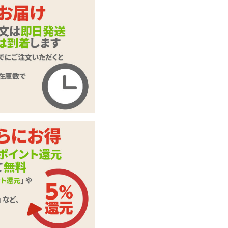
SMVIP 強力吸盤 2
商品名
個入り
商品コード
TOY-8109108
メーカー価
オープン価格
格
購入価格
3,025
円(税込)
ポイント
137P
カテゴリ
SM小道具
この商品について問い合わせ
商品情報をメールで送る